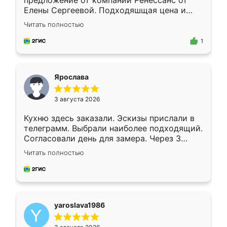
предложение от компании Ренессанс от
Елены Сергеевой. Подходяшщая цена и
короткие сроки изготовления. Приехавший
Читать полностью
для замера сотрудник Владислав
предложил по моему эскизу самый
1
подходящий вариант шкафа. Немного его
видоизменил, получилось даже лучше, чем
я хотела.
Ярослава
3 августа 2026
Кухню здесь заказали. Эскизы прислали в
телеграмм. Выбрали наиболее подходящий.
Согласовали день для замера. Через 3
недели кухня была уже готова. Остались
Читать полностью
довольны работой. Спасибо Ренессанс
мебель за качественную работу!
yaroslava1986