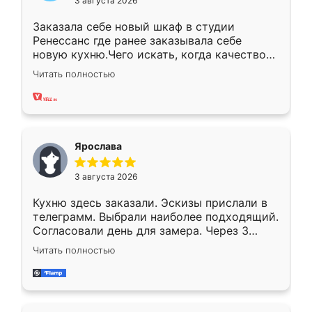
3 августа 2026
Заказала себе новый шкаф в студии
Ренессанс где ранее заказывала себе
новую кухню.Чего искать, когда качеством
вполне довольна. Служит кухня уже почти
Читать полностью
два года, нареканий нет.
Ярослава
3 августа 2026
Кухню здесь заказали. Эскизы прислали в
телеграмм. Выбрали наиболее подходящий.
Согласовали день для замера. Через 3
недели кухня была уже готова. Остались
Читать полностью
довольны работой. Спасибо Ренессанс
мебель за качественную работу!