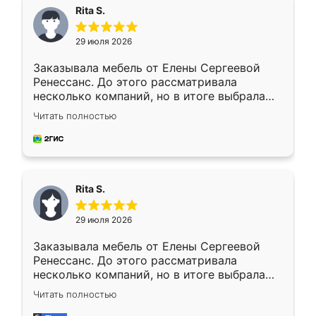
Rita S.
29 июля 2026
Заказывала мебель от Елены Сергеевой
Ренессанс. До этого рассматривала
несколько компаний, но в итоге выбрала
эту. Сначала обговорили условия, потом
Читать полностью
приехал замерщик, всё спокойно объяснил
и снял размеры. Изготовили в срок, с
доставкой тоже никаких проблем не
возникло. Сборку выполнили аккуратно,
мебель сразу встала на свое место без
Rita S.
каких-либо доработок. Качеством осталась
довольна, все выглядит так, как и ожидала.
29 июля 2026
Заказывала мебель от Елены Сергеевой
Ренессанс. До этого рассматривала
несколько компаний, но в итоге выбрала
эту. Сначала обговорили условия, потом
Читать полностью
приехал замерщик, всё спокойно объяснил