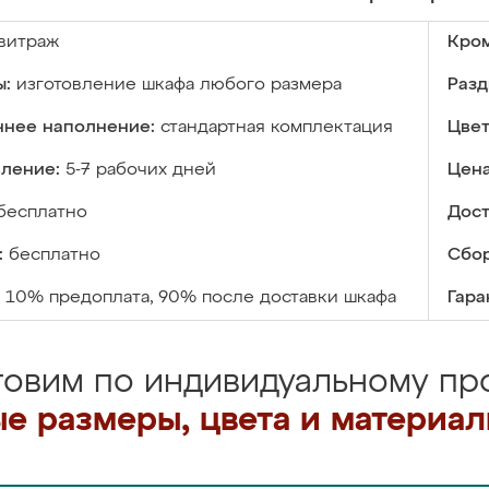
витраж
Кром
ы:
изготовление шкафа любого размера
Разд
ннее наполнение:
стандартная комплектация
Цвет
вление:
5-7 рабочих дней
Цена
бесплатно
Дост
:
бесплатно
Сбор
10% предоплата, 90% после доставки шкафа
Гара
товим по индивидуальному про
е размеры, цвета и материа