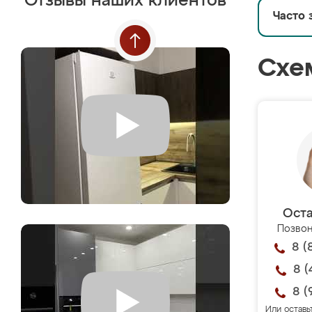
Отзывы наших клиентов
Часто 
Схе
Оста
Позвон
8 (
8 (
8 (
Или оставь