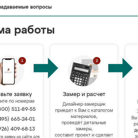
задаваемые вопросы
ма работы
вьте заявку
Замер и расчет
ите по номерам
Дизайнер-замерщик
800) 511-89-55
приедет к Вам с каталогом
материалов,
Вы
495) 665-24-01
проведёт детальные
р
926) 409-68-13
замеры,
д
составит проект и сделает
з
те заявку на сайте для