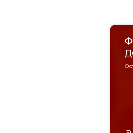
Ф
Д
Ост