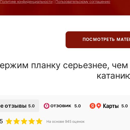
Политике конфиденциальности
|
Пользовательскому соглашению
ПОСМОТРЕТЬ МАТ
ержим планку серьезнее, чем
катани
е отзывы
5.0
5.0
5.0
5
На основе
945
оценок