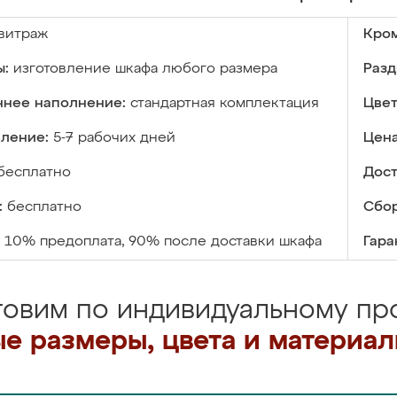
витраж
Кром
ы:
изготовление шкафа любого размера
Разд
ннее наполнение:
стандартная комплектация
Цвет
вление:
5-7 рабочих дней
Цена
бесплатно
Дост
:
бесплатно
Сбор
10% предоплата, 90% после доставки шкафа
Гара
товим по индивидуальному про
е размеры, цвета и материа