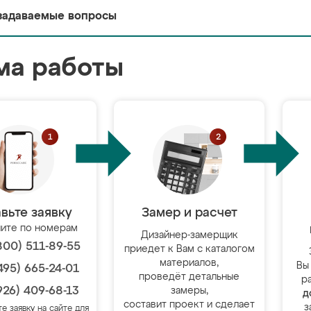
задаваемые вопросы
ма работы
вьте заявку
Замер и расчет
ите по номерам
Дизайнер-замерщик
800) 511-89-55
приедет к Вам с каталогом
материалов,
Вы
495) 665-24-01
проведёт детальные
р
926) 409-68-13
замеры,
д
составит проект и сделает
з
те заявку на сайте для