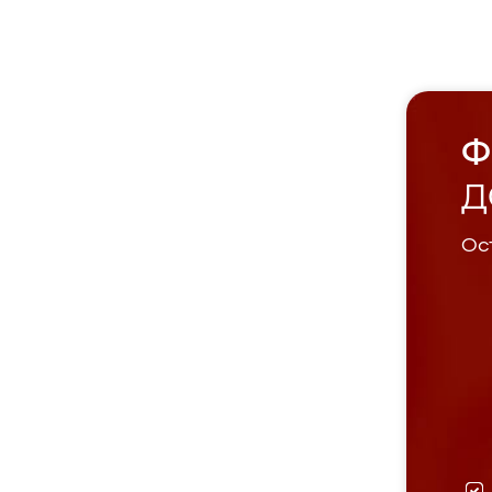
Ф
Д
Ост