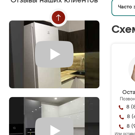
Отзывы наших клиентов
Часто 
Схе
Оста
Позвон
8 (
8 (
8 (
Или оставь