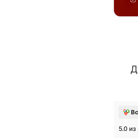
Д
Вс
5.0
из 