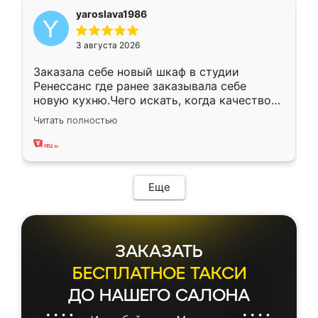
yaroslava1986
3 августа 2026
Заказала себе новый шкаф в студии
Ренессанс где ранее заказывала себе
новую кухню.Чего искать, когда качеством
вполне довольна. Служит кухня уже почти
Читать полностью
два года, нареканий нет.
Еще
ЗАКАЗАТЬ
БЕСПЛАТНОЕ ТАКСИ
ДО НАШЕГО САЛОНА