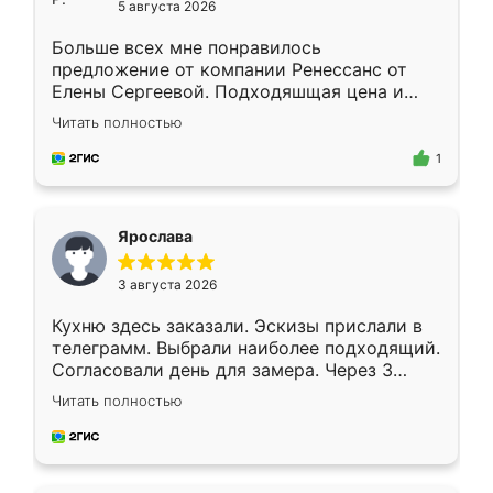
5 августа 2026
Больше всех мне понравилось
предложение от компании Ренессанс от
Елены Сергеевой. Подходяшщая цена и
короткие сроки изготовления. Приехавший
Читать полностью
для замера сотрудник Владислав
предложил по моему эскизу самый
1
подходящий вариант шкафа. Немного его
видоизменил, получилось даже лучше, чем
я хотела.
Ярослава
3 августа 2026
Кухню здесь заказали. Эскизы прислали в
телеграмм. Выбрали наиболее подходящий.
Согласовали день для замера. Через 3
недели кухня была уже готова. Остались
Читать полностью
довольны работой. Спасибо Ренессанс
мебель за качественную работу!