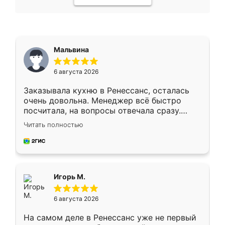
Мальвина
6 августа 2026
Заказывала кухню в Ренессанс, осталась
очень довольна. Менеджер всё быстро
посчитала, на вопросы отвечала сразу.
Замерщик приехал в субботу, подошёл к
Читать полностью
делу со всей ответственностью. Собрали
за день, ребята работали аккуратно, даже
пыли почти не было. Качество отличное,
ящики ходят плавно, ничего не скрипит.
Всё подошло как влитое.
Игорь М.
6 августа 2026
На самом деле в Ренессанс уже не первый