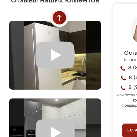
Отзывы наших клиентов
Оста
Позвон
8 (
8 (
8 (
Или оставь
ко
предвар
ОСТ