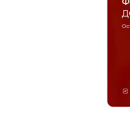
Ф
Д
Ост