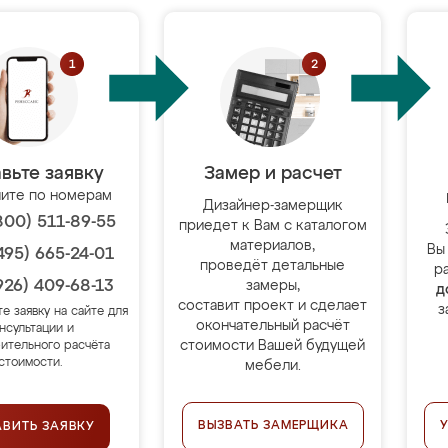
вьте заявку
Замер и расчет
ите по номерам
Дизайнер-замерщик
800) 511-89-55
приедет к Вам с каталогом
материалов,
Вы
495) 665-24-01
проведёт детальные
р
926) 409-68-13
замеры,
д
составит проект и сделает
з
те заявку на сайте для
окончательный расчёт
нсультации и
стоимости Вашей будущей
ительного расчёта
стоимости.
мебели.
ВЫЗВАТЬ ЗАМЕРЩИКА
АВИТЬ ЗАЯВКУ