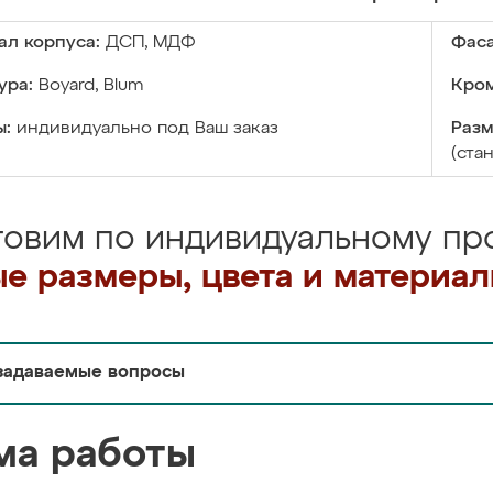
ал корпуса:
ДСП, МДФ
Фаса
ура:
Boyard, Blum
Кром
ы:
индивидуально под Ваш заказ
Разм
(ста
товим по индивидуальному про
е размеры, цвета и материа
задаваемые вопросы
ма работы