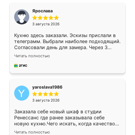
видоизменил, получилось даже лучше, чем
я хотела.
Ярослава
3 августа 2026
Кухню здесь заказали. Эскизы прислали в
телеграмм. Выбрали наиболее подходящий.
Согласовали день для замера. Через 3
недели кухня была уже готова. Остались
Читать полностью
довольны работой. Спасибо Ренессанс
мебель за качественную работу!
yaroslava1986
3 августа 2026
Заказала себе новый шкаф в студии
Ренессанс где ранее заказывала себе
новую кухню.Чего искать, когда качеством
вполне довольна. Служит кухня уже почти
Читать полностью