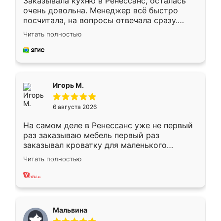
Заказывала кухню в Ренессанс, осталась
очень довольна. Менеджер всё быстро
посчитала, на вопросы отвечала сразу.
Замерщик приехал в субботу, подошёл к
Читать полностью
делу со всей ответственностью. Собрали
за день, ребята работали аккуратно, даже
пыли почти не было. Качество отличное,
ящики ходят плавно, ничего не скрипит.
Всё подошло как влитое.
Игорь М.
6 августа 2026
На самом деле в Ренессанс уже не первый
раз заказываю мебель первый раз
заказывал кроватку для маленького
ребёнка при его рождении ,во второй раз
Читать полностью
заказал шкаф-купе. По качеству очень
хорошее сборка достаточно быстрая,
также адекватные цены. До этого
сравнивал с разными конкурентами в этом
сегменте ,выбор у конкурентов куда
Мальвина
меньше, здесь же он более разнообразный.