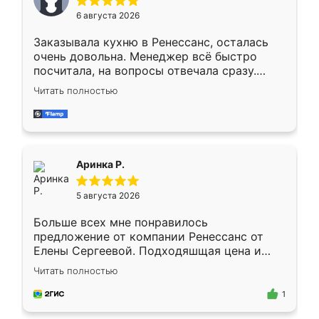
Мне нравится ,если что-то потребуется из
6 августа 2026
мебели буду заказывать только здесь.
Заказывала кухню в Ренессанс, осталась
очень довольна. Менеджер всё быстро
посчитала, на вопросы отвечала сразу.
Замерщик приехал в субботу, подошёл к
Читать полностью
делу со всей ответственностью. Собрали
за день, ребята работали аккуратно, даже
пыли почти не было. Качество отличное,
ящики ходят плавно, ничего не скрипит.
Всё подошло как влитое.
Аринка Р.
5 августа 2026
Больше всех мне понравилось
предложение от компании Ренессанс от
Елены Сергеевой. Подходяшщая цена и
короткие сроки изготовления. Приехавший
Читать полностью
для замера сотрудник Владислав
предложил по моему эскизу самый
1
подходящий вариант шкафа. Немного его