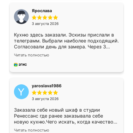
видоизменил, получилось даже лучше, чем
я хотела.
Ярослава
3 августа 2026
Кухню здесь заказали. Эскизы прислали в
телеграмм. Выбрали наиболее подходящий.
Согласовали день для замера. Через 3
недели кухня была уже готова. Остались
Читать полностью
довольны работой. Спасибо Ренессанс
мебель за качественную работу!
yaroslava1986
3 августа 2026
Заказала себе новый шкаф в студии
Ренессанс где ранее заказывала себе
новую кухню.Чего искать, когда качеством
вполне довольна. Служит кухня уже почти
Читать полностью