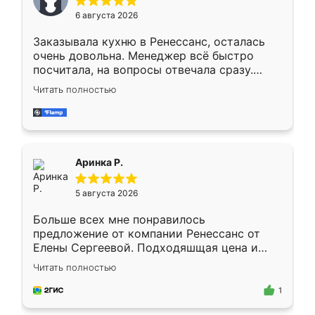
Мне нравится ,если что-то потребуется из
6 августа 2026
мебели буду заказывать только здесь.
Заказывала кухню в Ренессанс, осталась
очень довольна. Менеджер всё быстро
посчитала, на вопросы отвечала сразу.
Замерщик приехал в субботу, подошёл к
Читать полностью
делу со всей ответственностью. Собрали
за день, ребята работали аккуратно, даже
пыли почти не было. Качество отличное,
ящики ходят плавно, ничего не скрипит.
Всё подошло как влитое.
Аринка Р.
5 августа 2026
Больше всех мне понравилось
предложение от компании Ренессанс от
Елены Сергеевой. Подходяшщая цена и
короткие сроки изготовления. Приехавший
Читать полностью
для замера сотрудник Владислав
предложил по моему эскизу самый
1
подходящий вариант шкафа. Немного его