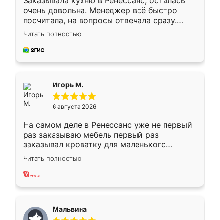
Заказывала кухню в Ренессанс, осталась
очень довольна. Менеджер всё быстро
посчитала, на вопросы отвечала сразу.
Замерщик приехал в субботу, подошёл к
Читать полностью
делу со всей ответственностью. Собрали
за день, ребята работали аккуратно, даже
пыли почти не было. Качество отличное,
ящики ходят плавно, ничего не скрипит.
Всё подошло как влитое.
Игорь М.
6 августа 2026
На самом деле в Ренессанс уже не первый
раз заказываю мебель первый раз
заказывал кроватку для маленького
ребёнка при его рождении ,во второй раз
Читать полностью
заказал шкаф-купе. По качеству очень
хорошее сборка достаточно быстрая,
также адекватные цены. До этого
сравнивал с разными конкурентами в этом
сегменте ,выбор у конкурентов куда
Мальвина
меньше, здесь же он более разнообразный.