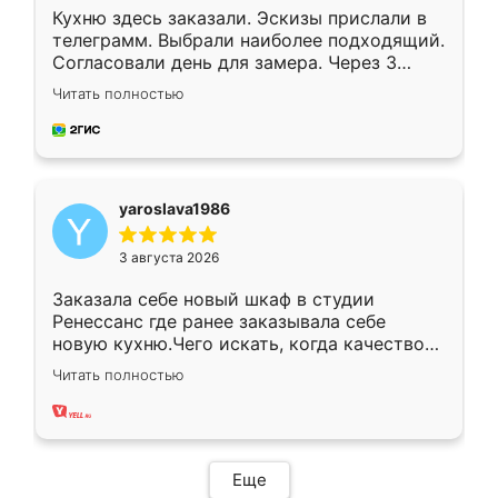
Кухню здесь заказали. Эскизы прислали в
телеграмм. Выбрали наиболее подходящий.
Согласовали день для замера. Через 3
недели кухня была уже готова. Остались
Читать полностью
довольны работой. Спасибо Ренессанс
мебель за качественную работу!
yaroslava1986
3 августа 2026
Заказала себе новый шкаф в студии
Ренессанс где ранее заказывала себе
новую кухню.Чего искать, когда качеством
вполне довольна. Служит кухня уже почти
Читать полностью
два года, нареканий нет.
Еще