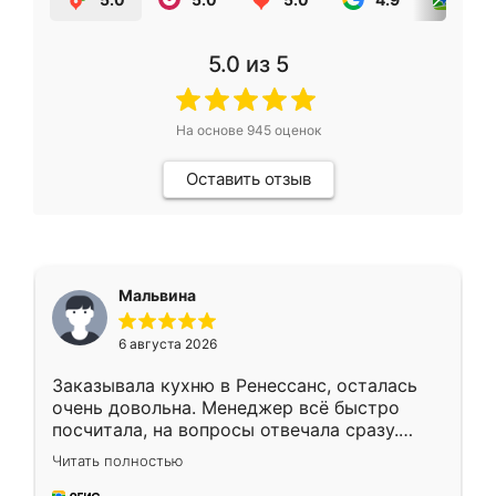
5.0
из 5
На основе
945
оценок
Оставить отзыв
Мальвина
6 августа 2026
Заказывала кухню в Ренессанс, осталась
очень довольна. Менеджер всё быстро
посчитала, на вопросы отвечала сразу.
Замерщик приехал в субботу, подошёл к
Читать полностью
делу со всей ответственностью. Собрали