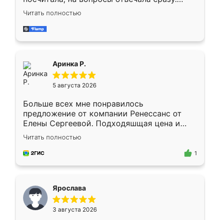
Замерщик приехал в субботу, подошёл к
Читать полностью
делу со всей ответственностью. Собрали
за день, ребята работали аккуратно, даже
пыли почти не было. Качество отличное,
ящики ходят плавно, ничего не скрипит.
Всё подошло как влитое.
Аринка Р.
5 августа 2026
Больше всех мне понравилось
предложение от компании Ренессанс от
Елены Сергеевой. Подходяшщая цена и
короткие сроки изготовления. Приехавший
Читать полностью
для замера сотрудник Владислав
предложил по моему эскизу самый
1
подходящий вариант шкафа. Немного его
видоизменил, получилось даже лучше, чем
я хотела.
Ярослава
3 августа 2026