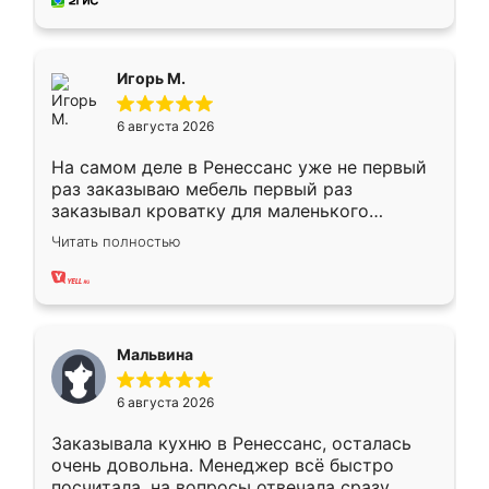
за день, ребята работали аккуратно, даже
пыли почти не было. Качество отличное,
ящики ходят плавно, ничего не скрипит.
Всё подошло как влитое.
Игорь М.
6 августа 2026
На самом деле в Ренессанс уже не первый
раз заказываю мебель первый раз
заказывал кроватку для маленького
ребёнка при его рождении ,во второй раз
Читать полностью
заказал шкаф-купе. По качеству очень
хорошее сборка достаточно быстрая,
также адекватные цены. До этого
сравнивал с разными конкурентами в этом
сегменте ,выбор у конкурентов куда
Мальвина
меньше, здесь же он более разнообразный.
Мне нравится ,если что-то потребуется из
6 августа 2026
мебели буду заказывать только здесь.
Заказывала кухню в Ренессанс, осталась
очень довольна. Менеджер всё быстро
посчитала, на вопросы отвечала сразу.