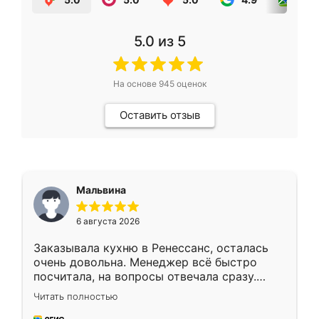
5.0
из 5
На основе
945
оценок
Оставить отзыв
Мальвина
6 августа 2026
Заказывала кухню в Ренессанс, осталась
очень довольна. Менеджер всё быстро
посчитала, на вопросы отвечала сразу.
Замерщик приехал в субботу, подошёл к
Читать полностью
делу со всей ответственностью. Собрали