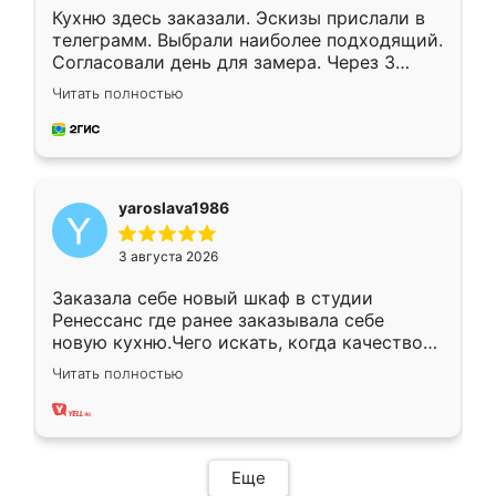
Кухню здесь заказали. Эскизы прислали в
телеграмм. Выбрали наиболее подходящий.
Согласовали день для замера. Через 3
недели кухня была уже готова. Остались
Читать полностью
довольны работой. Спасибо Ренессанс
мебель за качественную работу!
yaroslava1986
3 августа 2026
Заказала себе новый шкаф в студии
Ренессанс где ранее заказывала себе
новую кухню.Чего искать, когда качеством
вполне довольна. Служит кухня уже почти
Читать полностью
два года, нареканий нет.
Еще