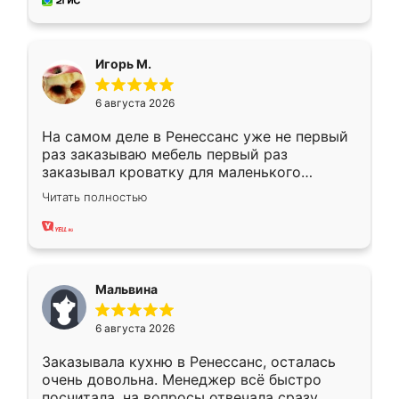
за день, ребята работали аккуратно, даже
пыли почти не было. Качество отличное,
ящики ходят плавно, ничего не скрипит.
Всё подошло как влитое.
Игорь М.
6 августа 2026
На самом деле в Ренессанс уже не первый
раз заказываю мебель первый раз
заказывал кроватку для маленького
ребёнка при его рождении ,во второй раз
Читать полностью
заказал шкаф-купе. По качеству очень
хорошее сборка достаточно быстрая,
также адекватные цены. До этого
сравнивал с разными конкурентами в этом
сегменте ,выбор у конкурентов куда
Мальвина
меньше, здесь же он более разнообразный.
Мне нравится ,если что-то потребуется из
6 августа 2026
мебели буду заказывать только здесь.
Заказывала кухню в Ренессанс, осталась
очень довольна. Менеджер всё быстро
посчитала, на вопросы отвечала сразу.