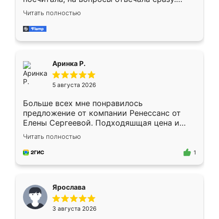
Замерщик приехал в субботу, подошёл к
Читать полностью
делу со всей ответственностью. Собрали
за день, ребята работали аккуратно, даже
пыли почти не было. Качество отличное,
ящики ходят плавно, ничего не скрипит.
Всё подошло как влитое.
Аринка Р.
5 августа 2026
Больше всех мне понравилось
предложение от компании Ренессанс от
Елены Сергеевой. Подходяшщая цена и
короткие сроки изготовления. Приехавший
Читать полностью
для замера сотрудник Владислав
предложил по моему эскизу самый
1
подходящий вариант шкафа. Немного его
видоизменил, получилось даже лучше, чем
я хотела.
Ярослава
3 августа 2026