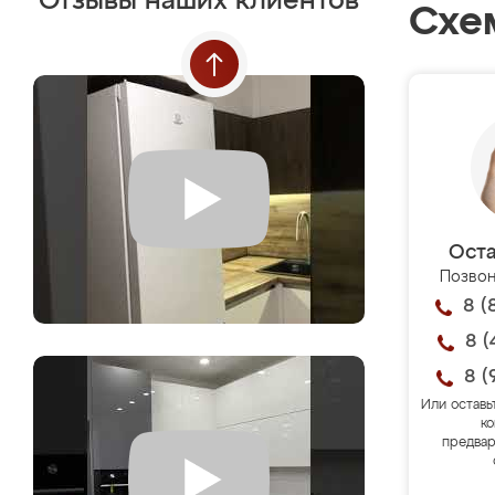
Отзывы наших клиентов
Схе
Оста
Позвон
8 (
8 (
8 (
Или оставь
ко
предвар