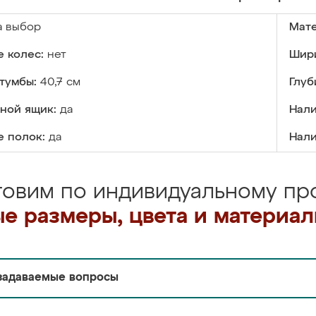
а выбор
Мате
 колес:
нет
Шири
тумбы:
40,7 см
Глуб
ной ящик:
да
Нали
е полок:
да
Нали
товим по индивидуальному про
е размеры, цвета и материа
задаваемые вопросы