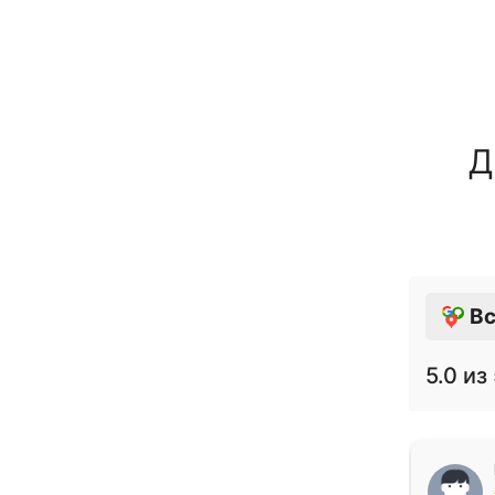
Д
Вс
5.0
из 