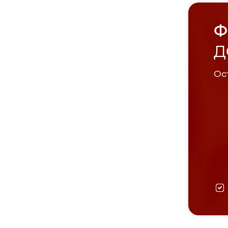
Ф
Д
Ост