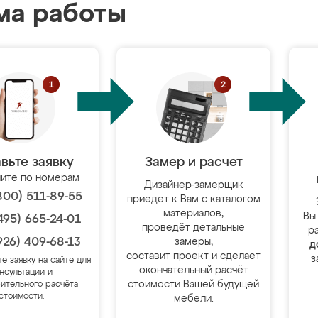
ма работы
вьте заявку
Замер и расчет
ите по номерам
Дизайнер-замерщик
800) 511-89-55
приедет к Вам с каталогом
материалов,
Вы
495) 665-24-01
проведёт детальные
р
926) 409-68-13
замеры,
д
составит проект и сделает
з
те заявку на сайте для
окончательный расчёт
нсультации и
стоимости Вашей будущей
ительного расчёта
стоимости.
мебели.