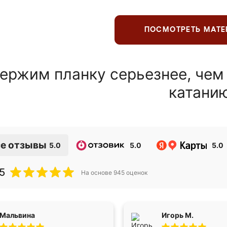
ПОСМОТРЕТЬ МАТ
ержим планку серьезнее, чем
катани
е отзывы
5.0
5.0
5.0
5
На основе
945
оценок
Мальвина
Игорь М.