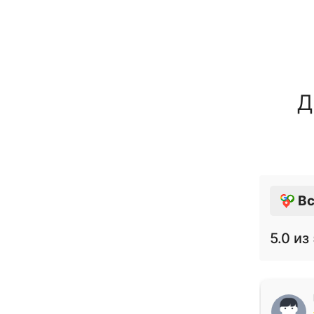
Д
Вс
5.0
из 