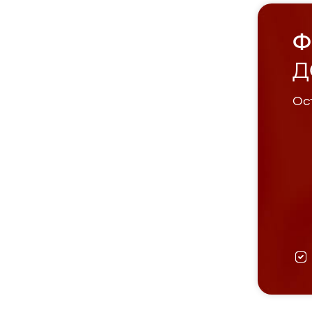
Ф
Д
Ост