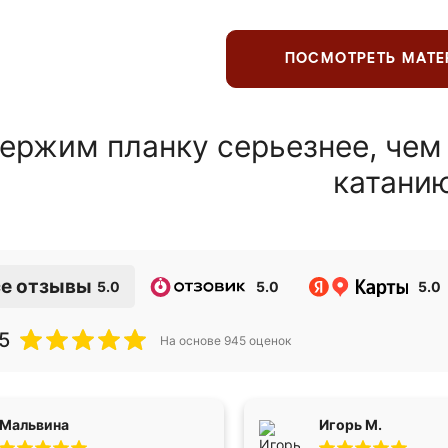
ПОСМОТРЕТЬ МАТ
ержим планку серьезнее, чем
катани
е отзывы
5.0
5.0
5.0
5
На основе
945
оценок
Мальвина
Игорь М.