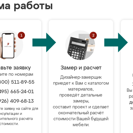
ма работы
вьте заявку
Замер и расчет
ите по номерам
Дизайнер-замерщик
800) 511-89-55
приедет к Вам с каталогом
материалов,
Вы
495) 665-24-01
проведёт детальные
р
926) 409-68-13
замеры,
д
составит проект и сделает
з
те заявку на сайте для
окончательный расчёт
нсультации и
стоимости Вашей будущей
ительного расчёта
стоимости.
мебели.