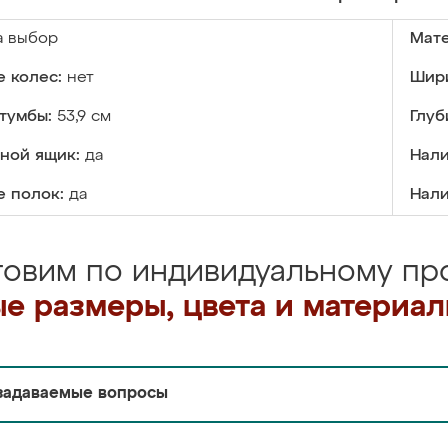
а выбор
Мате
 колес:
нет
Шири
тумбы:
53,9 см
Глуб
ной ящик:
да
Нали
е полок:
да
Нали
товим по индивидуальному про
е размеры, цвета и материа
задаваемые вопросы