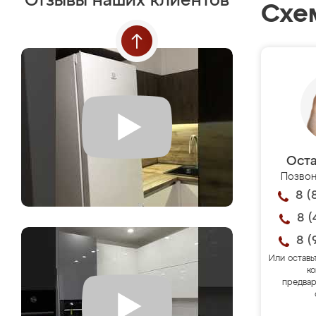
Отзывы наших клиентов
Схе
Оста
Позвон
8 (
8 (
8 (
Или оставь
ко
предвар