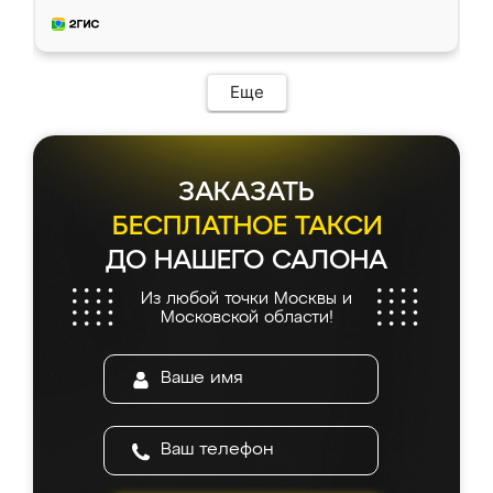
приехал замерщик, всё спокойно объяснил
и снял размеры. Изготовили в срок, с
доставкой тоже никаких проблем не
возникло. Сборку выполнили аккуратно,
мебель сразу встала на свое место без
Еще
каких-либо доработок. Качеством осталась
довольна, все выглядит так, как и ожидала.
ЗАКАЗАТЬ
БЕСПЛАТНОЕ ТАКСИ
ДО НАШЕГО САЛОНА
Из любой точки Москвы и
Московской области!