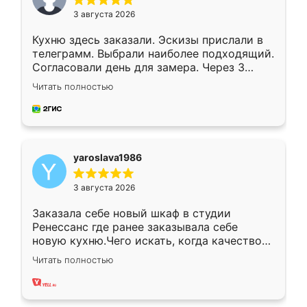
3 августа 2026
Кухню здесь заказали. Эскизы прислали в
телеграмм. Выбрали наиболее подходящий.
Согласовали день для замера. Через 3
недели кухня была уже готова. Остались
Читать полностью
довольны работой. Спасибо Ренессанс
мебель за качественную работу!
yaroslava1986
3 августа 2026
Заказала себе новый шкаф в студии
Ренессанс где ранее заказывала себе
новую кухню.Чего искать, когда качеством
вполне довольна. Служит кухня уже почти
Читать полностью
два года, нареканий нет.