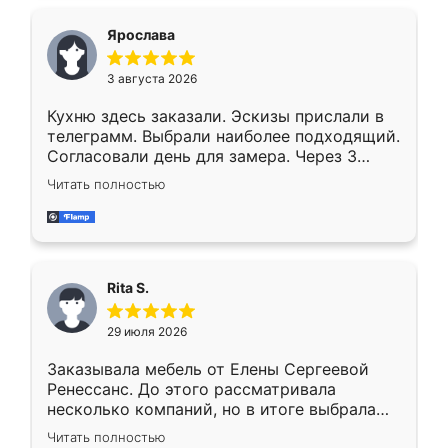
Ярослава
3 августа 2026
Кухню здесь заказали. Эскизы прислали в
телеграмм. Выбрали наиболее подходящий.
Согласовали день для замера. Через 3
недели кухня была уже готова. Остались
Читать полностью
довольны работой. Спасибо Ренессанс
мебель за качественную работу!
Rita S.
29 июля 2026
Заказывала мебель от Елены Сергеевой
Ренессанс. До этого рассматривала
несколько компаний, но в итоге выбрала
эту. Сначала обговорили условия, потом
Читать полностью