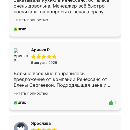
Заказывала кухню в Ренессанс, осталась
очень довольна. Менеджер всё быстро
посчитала, на вопросы отвечала сразу.
Замерщик приехал в субботу, подошёл к
Читать полностью
делу со всей ответственностью. Собрали
за день, ребята работали аккуратно, даже
пыли почти не было. Качество отличное,
ящики ходят плавно, ничего не скрипит.
Всё подошло как влитое.
Аринка Р.
5 августа 2026
Больше всех мне понравилось
предложение от компании Ренессанс от
Елены Сергеевой. Подходяшщая цена и
короткие сроки изготовления. Приехавший
Читать полностью
для замера сотрудник Владислав
предложил по моему эскизу самый
1
подходящий вариант шкафа. Немного его
видоизменил, получилось даже лучше, чем
я хотела.
Ярослава