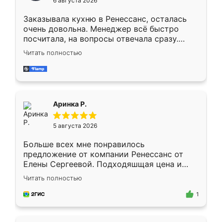
6 августа 2026
мебели буду заказывать только здесь.
Заказывала кухню в Ренессанс, осталась
очень довольна. Менеджер всё быстро
посчитала, на вопросы отвечала сразу.
Замерщик приехал в субботу, подошёл к
Читать полностью
делу со всей ответственностью. Собрали
за день, ребята работали аккуратно, даже
пыли почти не было. Качество отличное,
ящики ходят плавно, ничего не скрипит.
Всё подошло как влитое.
Аринка Р.
5 августа 2026
Больше всех мне понравилось
предложение от компании Ренессанс от
Елены Сергеевой. Подходяшщая цена и
короткие сроки изготовления. Приехавший
Читать полностью
для замера сотрудник Владислав
предложил по моему эскизу самый
1
подходящий вариант шкафа. Немного его
видоизменил, получилось даже лучше, чем