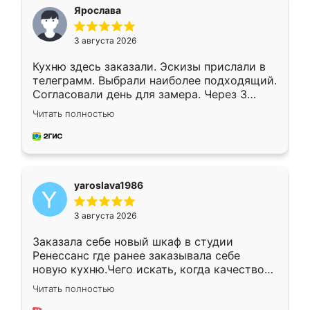
я хотела.
Ярослава
3 августа 2026
Кухню здесь заказали. Эскизы прислали в
телеграмм. Выбрали наиболее подходящий.
Согласовали день для замера. Через 3
недели кухня была уже готова. Остались
Читать полностью
довольны работой. Спасибо Ренессанс
мебель за качественную работу!
yaroslava1986
3 августа 2026
Заказала себе новый шкаф в студии
Ренессанс где ранее заказывала себе
новую кухню.Чего искать, когда качеством
вполне довольна. Служит кухня уже почти
Читать полностью
два года, нареканий нет.