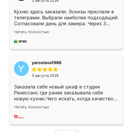
3 августа 2026
Кухню здесь заказали. Эскизы прислали в
телеграмм. Выбрали наиболее подходящий.
Согласовали день для замера. Через 3
недели кухня была уже готова. Остались
Читать полностью
довольны работой. Спасибо Ренессанс
мебель за качественную работу!
yaroslava1986
3 августа 2026
Заказала себе новый шкаф в студии
Ренессанс где ранее заказывала себе
новую кухню.Чего искать, когда качеством
вполне довольна. Служит кухня уже почти
Читать полностью
два года, нареканий нет.