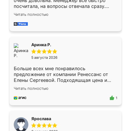
очень довольна. Менеджер всё быстро
посчитала, на вопросы отвечала сразу.
Замерщик приехал в субботу, подошёл к
Читать полностью
делу со всей ответственностью. Собрали
за день, ребята работали аккуратно, даже
пыли почти не было. Качество отличное,
ящики ходят плавно, ничего не скрипит.
Всё подошло как влитое.
Аринка Р.
5 августа 2026
Больше всех мне понравилось
предложение от компании Ренессанс от
Елены Сергеевой. Подходяшщая цена и
короткие сроки изготовления. Приехавший
Читать полностью
для замера сотрудник Владислав
предложил по моему эскизу самый
1
подходящий вариант шкафа. Немного его
видоизменил, получилось даже лучше, чем
я хотела.
Ярослава