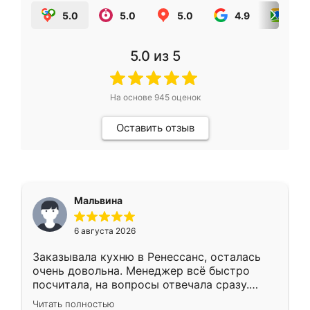
5.0
5.0
5.0
4.9
5.0
5.0
из 5
На основе
945
оценок
Оставить отзыв
Мальвина
6 августа 2026
Заказывала кухню в Ренессанс, осталась
очень довольна. Менеджер всё быстро
посчитала, на вопросы отвечала сразу.
Замерщик приехал в субботу, подошёл к
Читать полностью