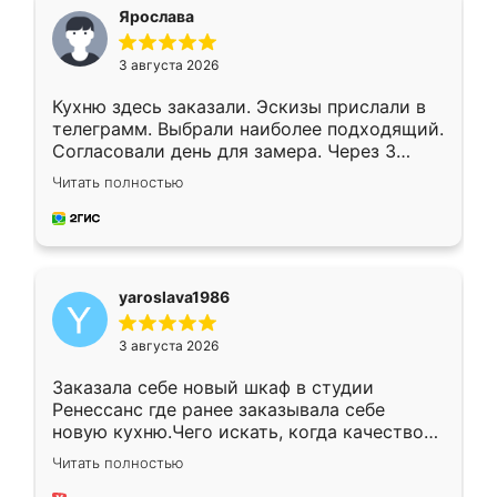
я хотела.
Ярослава
3 августа 2026
Кухню здесь заказали. Эскизы прислали в
телеграмм. Выбрали наиболее подходящий.
Согласовали день для замера. Через 3
недели кухня была уже готова. Остались
Читать полностью
довольны работой. Спасибо Ренессанс
мебель за качественную работу!
yaroslava1986
3 августа 2026
Заказала себе новый шкаф в студии
Ренессанс где ранее заказывала себе
новую кухню.Чего искать, когда качеством
вполне довольна. Служит кухня уже почти
Читать полностью
два года, нареканий нет.