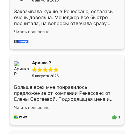
6 августа 2026
мебели буду заказывать только здесь.
Заказывала кухню в Ренессанс, осталась
очень довольна. Менеджер всё быстро
посчитала, на вопросы отвечала сразу.
Замерщик приехал в субботу, подошёл к
Читать полностью
делу со всей ответственностью. Собрали
за день, ребята работали аккуратно, даже
пыли почти не было. Качество отличное,
ящики ходят плавно, ничего не скрипит.
Всё подошло как влитое.
Аринка Р.
5 августа 2026
Больше всех мне понравилось
предложение от компании Ренессанс от
Елены Сергеевой. Подходяшщая цена и
короткие сроки изготовления. Приехавший
Читать полностью
для замера сотрудник Владислав
предложил по моему эскизу самый
1
подходящий вариант шкафа. Немного его
видоизменил, получилось даже лучше, чем