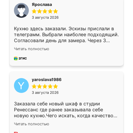
я хотела.
Ярослава
3 августа 2026
Кухню здесь заказали. Эскизы прислали в
телеграмм. Выбрали наиболее подходящий.
Согласовали день для замера. Через 3
недели кухня была уже готова. Остались
Читать полностью
довольны работой. Спасибо Ренессанс
мебель за качественную работу!
yaroslava1986
3 августа 2026
Заказала себе новый шкаф в студии
Ренессанс где ранее заказывала себе
новую кухню.Чего искать, когда качеством
вполне довольна. Служит кухня уже почти
Читать полностью
два года, нареканий нет.