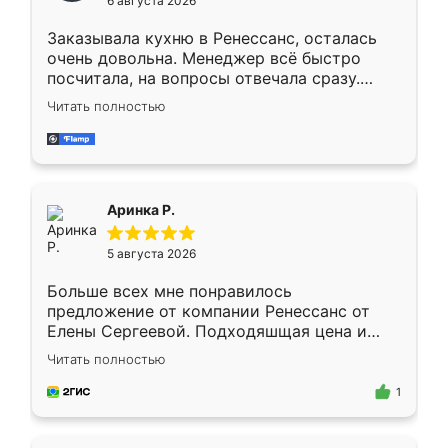
6 августа 2026
мебели буду заказывать только здесь.
Заказывала кухню в Ренессанс, осталась
очень довольна. Менеджер всё быстро
посчитала, на вопросы отвечала сразу.
Замерщик приехал в субботу, подошёл к
Читать полностью
делу со всей ответственностью. Собрали
за день, ребята работали аккуратно, даже
пыли почти не было. Качество отличное,
ящики ходят плавно, ничего не скрипит.
Всё подошло как влитое.
Аринка Р.
5 августа 2026
Больше всех мне понравилось
предложение от компании Ренессанс от
Елены Сергеевой. Подходяшщая цена и
короткие сроки изготовления. Приехавший
Читать полностью
для замера сотрудник Владислав
предложил по моему эскизу самый
1
подходящий вариант шкафа. Немного его
видоизменил, получилось даже лучше, чем