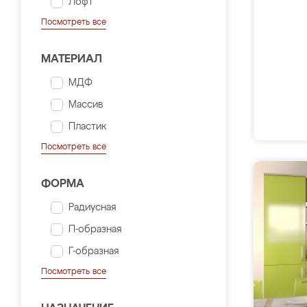
Лофт
Посмотреть все
МАТЕРИАЛ
МДФ
Массив
Пластик
Посмотреть все
ФОРМА
Радиусная
П-образная
Г-образная
Посмотреть все