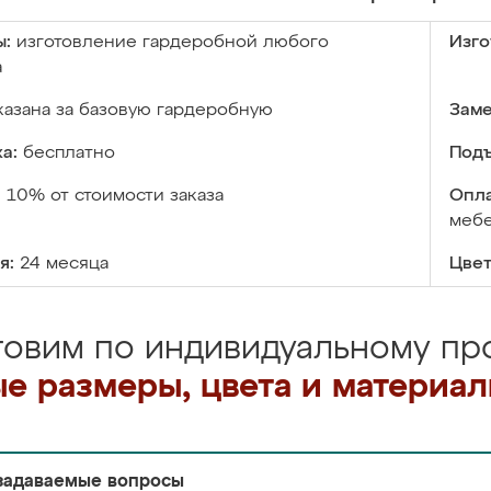
ы:
изготовление гардеробной любого
Изго
а
казана за базовую гардеробную
Заме
а:
бесплатно
Подъ
:
10% от стоимости заказа
Опла
меб
я:
24 месяца
Цвет
товим по индивидуальному про
е размеры, цвета и материа
задаваемые вопросы