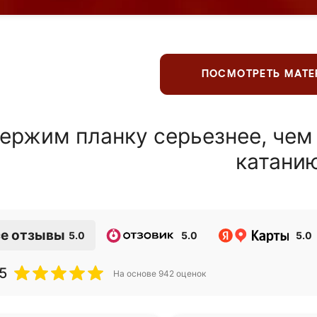
ПОСМОТРЕТЬ МАТ
ержим планку серьезнее, чем
катани
е отзывы
5.0
5.0
5.0
5
На основе
942
оценок