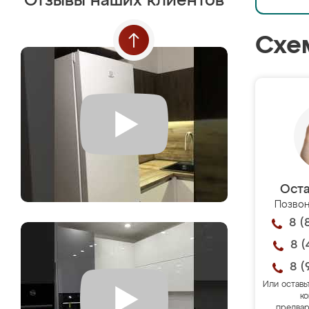
Отзывы наших клиентов
Схе
Оста
Позвон
8 (
8 (
8 (
Или оставь
ко
предвар