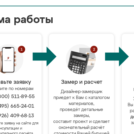
ма работы
вьте заявку
Замер и расчет
ите по номерам
Дизайнер-замерщик
800) 511-89-55
приедет к Вам с каталогом
материалов,
Вы
495) 665-24-01
проведёт детальные
р
926) 409-68-13
замеры,
д
составит проект и сделает
з
те заявку на сайте для
окончательный расчёт
нсультации и
стоимости Вашей будущей
ительного расчёта