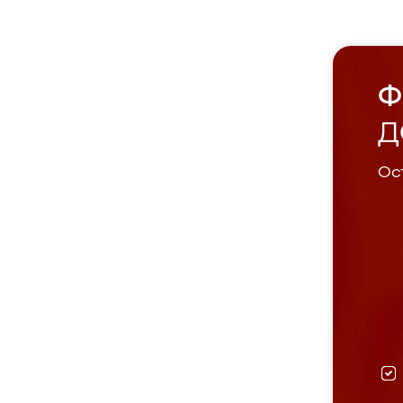
Ф
Д
Ост