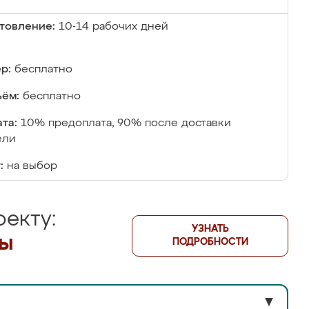
товление:
10-14 рабочих дней
р:
бесплатно
ём:
бесплатно
та:
10% предоплата, 90% после доставки
ели
:
на выбор
екту:
УЗНАТЬ
лы
ПОДРОБНОСТИ
▼