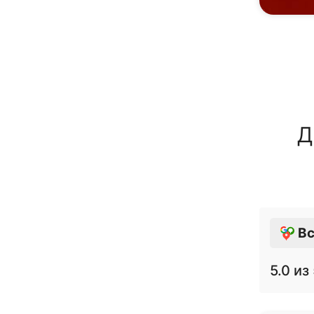
Д
Вс
5.0
из 