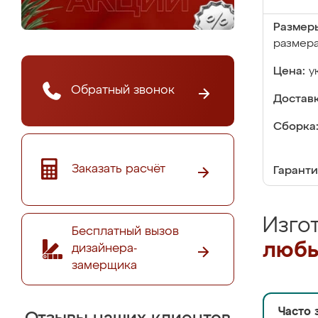
Размер
размер
Цена:
у
Обратный звонок
Доставк
Сборка
Заказать расчёт
Гаранти
Изго
Бесплатный вызов
любы
дизайнера-
замерщика
Часто 