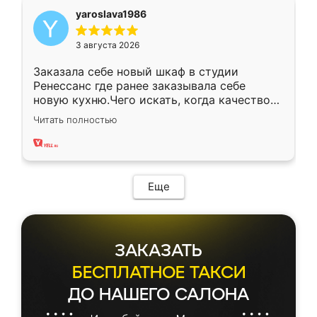
yaroslava1986
3 августа 2026
Заказала себе новый шкаф в студии
Ренессанс где ранее заказывала себе
новую кухню.Чего искать, когда качеством
вполне довольна. Служит кухня уже почти
Читать полностью
два года, нареканий нет.
Еще
ЗАКАЗАТЬ
БЕСПЛАТНОЕ ТАКСИ
ДО НАШЕГО САЛОНА