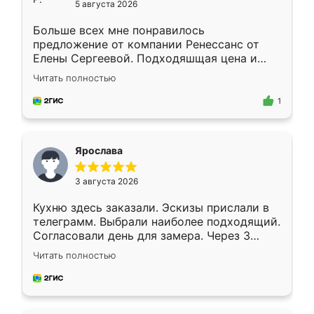
5 августа 2026
Больше всех мне понравилось
предложение от компании Ренессанс от
Елены Сергеевой. Подходяшщая цена и
короткие сроки изготовления. Приехавший
Читать полностью
для замера сотрудник Владислав
предложил по моему эскизу самый
1
подходящий вариант шкафа. Немного его
видоизменил, получилось даже лучше, чем
я хотела.
Ярослава
3 августа 2026
Кухню здесь заказали. Эскизы прислали в
телеграмм. Выбрали наиболее подходящий.
Согласовали день для замера. Через 3
недели кухня была уже готова. Остались
Читать полностью
довольны работой. Спасибо Ренессанс
мебель за качественную работу!