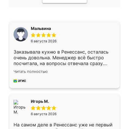
Мальвина
6 августа 2026
Заказывала кухню в Ренессанс, осталась
очень довольна. Менеджер всё быстро
посчитала, на вопросы отвечала сразу.
Замерщик приехал в субботу, подошёл к
Читать полностью
делу со всей ответственностью. Собрали
за день, ребята работали аккуратно, даже
пыли почти не было. Качество отличное,
ящики ходят плавно, ничего не скрипит.
Всё подошло как влитое.
Игорь М.
6 августа 2026
На самом деле в Ренессанс уже не первый