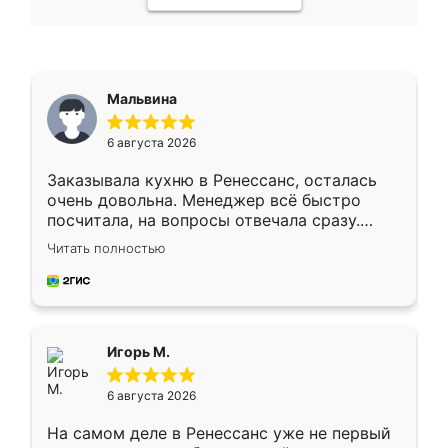
Мальвина
6 августа 2026
Заказывала кухню в Ренессанс, осталась
очень довольна. Менеджер всё быстро
посчитала, на вопросы отвечала сразу.
Замерщик приехал в субботу, подошёл к
Читать полностью
делу со всей ответственностью. Собрали
за день, ребята работали аккуратно, даже
пыли почти не было. Качество отличное,
ящики ходят плавно, ничего не скрипит.
Всё подошло как влитое.
Игорь М.
6 августа 2026
На самом деле в Ренессанс уже не первый