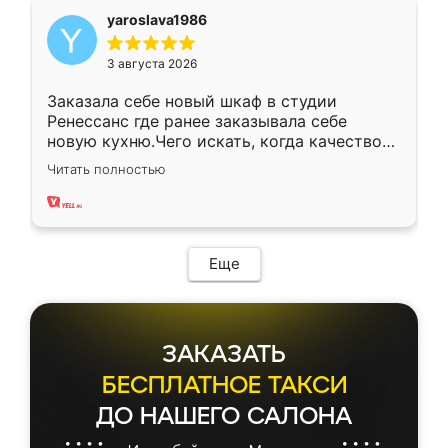
yaroslava1986
3 августа 2026
Заказала себе новый шкаф в студии
Ренессанс где ранее заказывала себе
новую кухню.Чего искать, когда качеством
вполне довольна. Служит кухня уже почти
Читать полностью
два года, нареканий нет.
Еще
ЗАКАЗАТЬ
БЕСПЛАТНОЕ ТАКСИ
ДО НАШЕГО САЛОНА