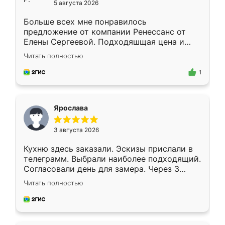
5 августа 2026
Больше всех мне понравилось
предложение от компании Ренессанс от
Елены Сергеевой. Подходяшщая цена и
короткие сроки изготовления. Приехавший
Читать полностью
для замера сотрудник Владислав
предложил по моему эскизу самый
1
подходящий вариант шкафа. Немного его
видоизменил, получилось даже лучше, чем
я хотела.
Ярослава
3 августа 2026
Кухню здесь заказали. Эскизы прислали в
телеграмм. Выбрали наиболее подходящий.
Согласовали день для замера. Через 3
недели кухня была уже готова. Остались
Читать полностью
довольны работой. Спасибо Ренессанс
мебель за качественную работу!