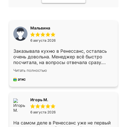
Мальвина
6 августа 2026
Заказывала кухню в Ренессанс, осталась
очень довольна. Менеджер всё быстро
посчитала, на вопросы отвечала сразу.
Замерщик приехал в субботу, подошёл к
Читать полностью
делу со всей ответственностью. Собрали
за день, ребята работали аккуратно, даже
пыли почти не было. Качество отличное,
ящики ходят плавно, ничего не скрипит.
Всё подошло как влитое.
Игорь М.
6 августа 2026
На самом деле в Ренессанс уже не первый