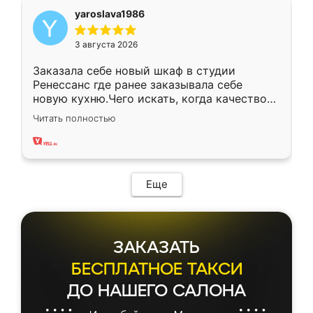
yaroslava1986
3 августа 2026
Заказала себе новый шкаф в студии
Ренессанс где ранее заказывала себе
новую кухню.Чего искать, когда качеством
вполне довольна. Служит кухня уже почти
Читать полностью
два года, нареканий нет.
Еще
ЗАКАЗАТЬ
БЕСПЛАТНОЕ ТАКСИ
ДО НАШЕГО САЛОНА