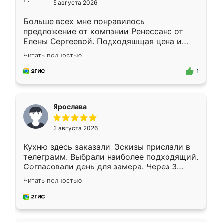
5 августа 2026
Больше всех мне понравилось
предложение от компании Ренессанс от
Елены Сергеевой. Подходяшщая цена и
короткие сроки изготовления. Приехавший
Читать полностью
для замера сотрудник Владислав
предложил по моему эскизу самый
1
подходящий вариант шкафа. Немного его
видоизменил, получилось даже лучше, чем
я хотела.
Ярослава
3 августа 2026
Кухню здесь заказали. Эскизы прислали в
телеграмм. Выбрали наиболее подходящий.
Согласовали день для замера. Через 3
недели кухня была уже готова. Остались
Читать полностью
довольны работой. Спасибо Ренессанс
мебель за качественную работу!