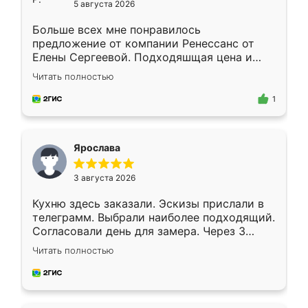
5 августа 2026
Больше всех мне понравилось
предложение от компании Ренессанс от
Елены Сергеевой. Подходяшщая цена и
короткие сроки изготовления. Приехавший
Читать полностью
для замера сотрудник Владислав
предложил по моему эскизу самый
1
подходящий вариант шкафа. Немного его
видоизменил, получилось даже лучше, чем
я хотела.
Ярослава
3 августа 2026
Кухню здесь заказали. Эскизы прислали в
телеграмм. Выбрали наиболее подходящий.
Согласовали день для замера. Через 3
недели кухня была уже готова. Остались
Читать полностью
довольны работой. Спасибо Ренессанс
мебель за качественную работу!