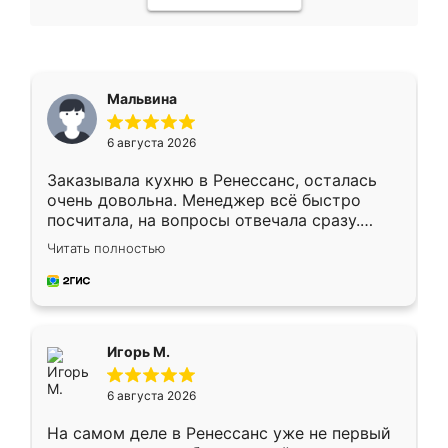
Мальвина
6 августа 2026
Заказывала кухню в Ренессанс, осталась
очень довольна. Менеджер всё быстро
посчитала, на вопросы отвечала сразу.
Замерщик приехал в субботу, подошёл к
Читать полностью
делу со всей ответственностью. Собрали
за день, ребята работали аккуратно, даже
пыли почти не было. Качество отличное,
ящики ходят плавно, ничего не скрипит.
Всё подошло как влитое.
Игорь М.
6 августа 2026
На самом деле в Ренессанс уже не первый