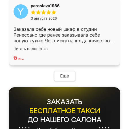
yaroslava1986
3 августа 2026
Заказала себе новый шкаф в студии
Ренессанс где ранее заказывала себе
новую кухню.Чего искать, когда качеством
вполне довольна. Служит кухня уже почти
Читать полностью
два года, нареканий нет.
Еще
ЗАКАЗАТЬ
БЕСПЛАТНОЕ ТАКСИ
ДО НАШЕГО САЛОНА