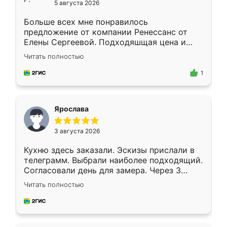
5 августа 2026
Больше всех мне понравилось
предложение от компании Ренессанс от
Елены Сергеевой. Подходяшщая цена и
короткие сроки изготовления. Приехавший
Читать полностью
для замера сотрудник Владислав
предложил по моему эскизу самый
1
подходящий вариант шкафа. Немного его
видоизменил, получилось даже лучше, чем
я хотела.
Ярослава
3 августа 2026
Кухню здесь заказали. Эскизы прислали в
телеграмм. Выбрали наиболее подходящий.
Согласовали день для замера. Через 3
недели кухня была уже готова. Остались
Читать полностью
довольны работой. Спасибо Ренессанс
мебель за качественную работу!