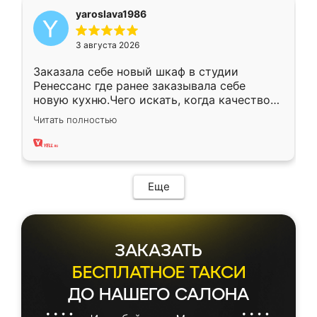
yaroslava1986
3 августа 2026
Заказала себе новый шкаф в студии
Ренессанс где ранее заказывала себе
новую кухню.Чего искать, когда качеством
вполне довольна. Служит кухня уже почти
Читать полностью
два года, нареканий нет.
Еще
ЗАКАЗАТЬ
БЕСПЛАТНОЕ ТАКСИ
ДО НАШЕГО САЛОНА