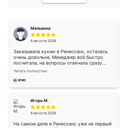
Мальвина
6 августа 2026
Заказывала кухню в Ренессанс, осталась
очень довольна. Менеджер всё быстро
посчитала, на вопросы отвечала сразу.
Замерщик приехал в субботу, подошёл к
Читать полностью
делу со всей ответственностью. Собрали
за день, ребята работали аккуратно, даже
пыли почти не было. Качество отличное,
ящики ходят плавно, ничего не скрипит.
Всё подошло как влитое.
Игорь М.
6 августа 2026
На самом деле в Ренессанс уже не первый