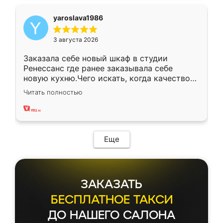
yaroslava1986
3 августа 2026
Заказала себе новый шкаф в студии
Ренессанс где ранее заказывала себе
новую кухню.Чего искать, когда качеством
вполне довольна. Служит кухня уже почти
Читать полностью
два года, нареканий нет.
Еще
ЗАКАЗАТЬ
БЕСПЛАТНОЕ ТАКСИ
ДО НАШЕГО САЛОНА