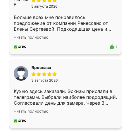
5 августа 2026
Больше всех мне понравилось
предложение от компании Ренессанс от
Елены Сергеевой. Подходяшщая цена и
короткие сроки изготовления. Приехавший
Читать полностью
для замера сотрудник Владислав
предложил по моему эскизу самый
1
подходящий вариант шкафа. Немного его
видоизменил, получилось даже лучше, чем
я хотела.
Ярослава
3 августа 2026
Кухню здесь заказали. Эскизы прислали в
телеграмм. Выбрали наиболее подходящий.
Согласовали день для замера. Через 3
недели кухня была уже готова. Остались
Читать полностью
довольны работой. Спасибо Ренессанс
мебель за качественную работу!