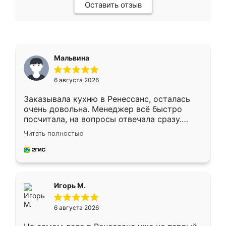
Оставить отзыв
Мальвина
6 августа 2026
Заказывала кухню в Ренессанс, осталась
очень довольна. Менеджер всё быстро
посчитала, на вопросы отвечала сразу.
Замерщик приехал в субботу, подошёл к
Читать полностью
делу со всей ответственностью. Собрали
за день, ребята работали аккуратно, даже
пыли почти не было. Качество отличное,
ящики ходят плавно, ничего не скрипит.
Всё подошло как влитое.
Игорь М.
6 августа 2026