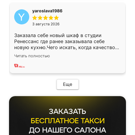
yaroslava1986
3 августа 2026
Заказала себе новый шкаф в студии
Ренессанс где ранее заказывала себе
новую кухню.Чего искать, когда качеством
вполне довольна. Служит кухня уже почти
Читать полностью
два года, нареканий нет.
Еще
ЗАКАЗАТЬ
БЕСПЛАТНОЕ ТАКСИ
ДО НАШЕГО САЛОНА