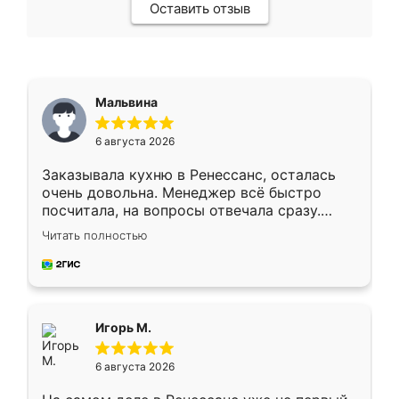
Оставить отзыв
Мальвина
6 августа 2026
Заказывала кухню в Ренессанс, осталась
очень довольна. Менеджер всё быстро
посчитала, на вопросы отвечала сразу.
Замерщик приехал в субботу, подошёл к
Читать полностью
делу со всей ответственностью. Собрали
за день, ребята работали аккуратно, даже
пыли почти не было. Качество отличное,
ящики ходят плавно, ничего не скрипит.
Всё подошло как влитое.
Игорь М.
6 августа 2026