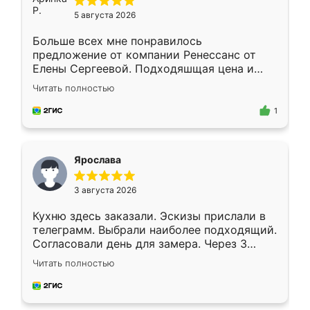
5 августа 2026
Больше всех мне понравилось
предложение от компании Ренессанс от
Елены Сергеевой. Подходяшщая цена и
короткие сроки изготовления. Приехавший
Читать полностью
для замера сотрудник Владислав
предложил по моему эскизу самый
1
подходящий вариант шкафа. Немного его
видоизменил, получилось даже лучше, чем
я хотела.
Ярослава
3 августа 2026
Кухню здесь заказали. Эскизы прислали в
телеграмм. Выбрали наиболее подходящий.
Согласовали день для замера. Через 3
недели кухня была уже готова. Остались
Читать полностью
довольны работой. Спасибо Ренессанс
мебель за качественную работу!