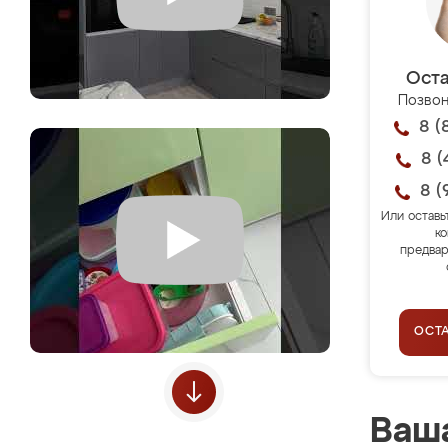
Оста
Позвон
8 (
8 (
8 (
Или оставь
ко
предвар
ОСТ
Ваша