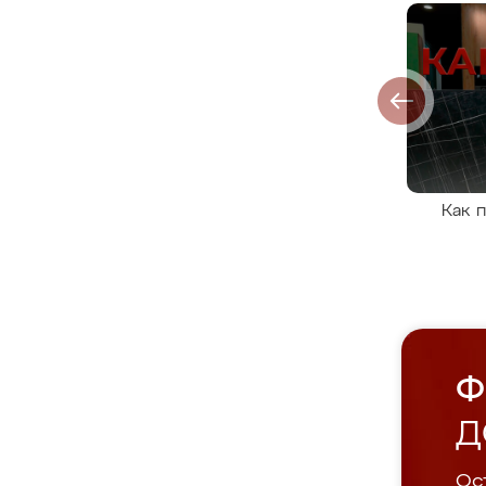
Как 
Ф
Д
Ост