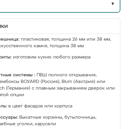
▼
ики
лешница:
пластиковая, толщина 26 мм или 38 мм;
скусственного камня, толщина 38 мм
риты:
изготовим кухню любого размера
тные системы :
ПВШ полного открывания,
ембоксы BOYARD (Россия), Blum (Австрия) или
ich (Германия) с плавным закрыванием дверок или
этой опции
ль:
в цвет фасадов или корпуса
ссуары:
Выкатные корзины, бутылочницы,
ебные уголки, карусели