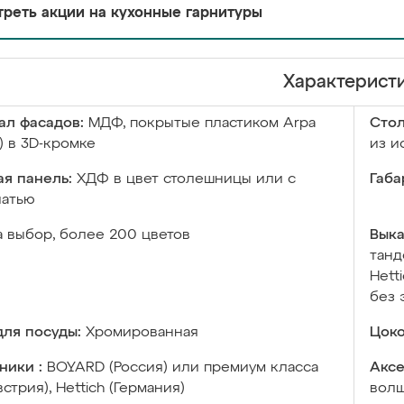
реть акции на кухонные гарнитуры
Характерист
ал фасадов:
МДФ, покрытые пластиком Arpa
Сто
) в 3D-кромке
из и
я панель:
ХДФ в цвет столешницы или с
Габа
чатью
а выбор, более 200 цветов
Выка
танд
Hett
без 
ля посуды:
Хромированная
Цоко
ники :
BOYARD (Россия) или премиум класса
Аксе
встрия), Hettich (Германия)
волш