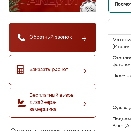
Посмот
Обратный звонок
Матери
(Италия
Стенова
фотопе
Заказать расчёт
Цвет:
н
Бесплатный вызов
дизайнера-
Сушка д
замерщика
Подъем
Blum (А