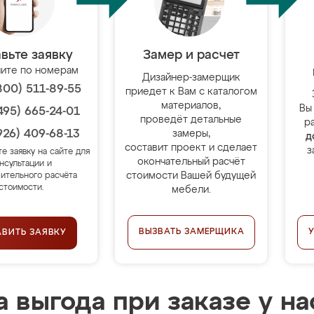
вьте заявку
Замер и расчет
ите по номерам
Дизайнер-замерщик
800) 511-89-55
приедет к Вам с каталогом
материалов,
Вы
495) 665-24-01
проведёт детальные
р
926) 409-68-13
замеры,
д
составит проект и сделает
з
те заявку на сайте для
окончательный расчёт
нсультации и
стоимости Вашей будущей
ительного расчёта
стоимости.
мебели.
ВЫЗВАТЬ ЗАМЕРЩИКА
АВИТЬ ЗАЯВКУ
 выгода при заказе у на