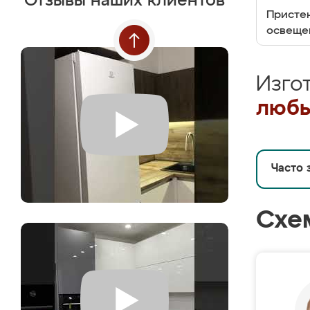
Отзывы наших клиентов
Пристен
освеще
Изго
любы
Часто 
Схе