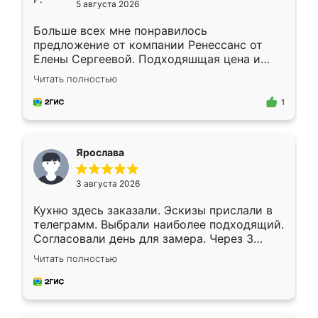
5 августа 2026
Больше всех мне понравилось
предложение от компании Ренессанс от
Елены Сергеевой. Подходяшщая цена и
короткие сроки изготовления. Приехавший
Читать полностью
для замера сотрудник Владислав
предложил по моему эскизу самый
1
подходящий вариант шкафа. Немного его
видоизменил, получилось даже лучше, чем
я хотела.
Ярослава
3 августа 2026
Кухню здесь заказали. Эскизы прислали в
телеграмм. Выбрали наиболее подходящий.
Согласовали день для замера. Через 3
недели кухня была уже готова. Остались
Читать полностью
довольны работой. Спасибо Ренессанс
мебель за качественную работу!