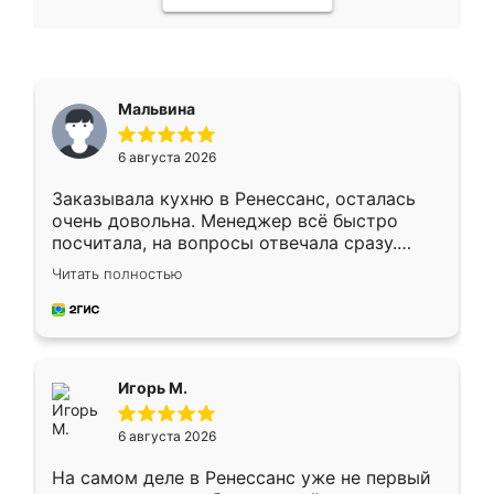
Мальвина
6 августа 2026
Заказывала кухню в Ренессанс, осталась
очень довольна. Менеджер всё быстро
посчитала, на вопросы отвечала сразу.
Замерщик приехал в субботу, подошёл к
Читать полностью
делу со всей ответственностью. Собрали
за день, ребята работали аккуратно, даже
пыли почти не было. Качество отличное,
ящики ходят плавно, ничего не скрипит.
Всё подошло как влитое.
Игорь М.
6 августа 2026
На самом деле в Ренессанс уже не первый