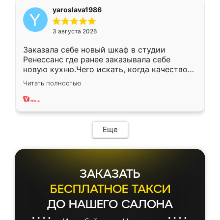
yaroslava1986
3 августа 2026
Заказала себе новый шкаф в студии
Ренессанс где ранее заказывала себе
новую кухню.Чего искать, когда качеством
вполне довольна. Служит кухня уже почти
Читать полностью
два года, нареканий нет.
Еще
ЗАКАЗАТЬ
БЕСПЛАТНОЕ ТАКСИ
ДО НАШЕГО САЛОНА