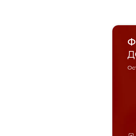
Ф
Д
Ост