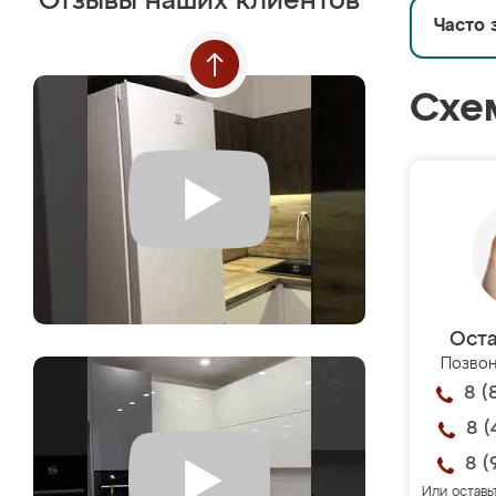
Отзывы наших клиентов
Часто 
Схе
Оста
Позвон
8 (
8 (
8 (
Или оставь