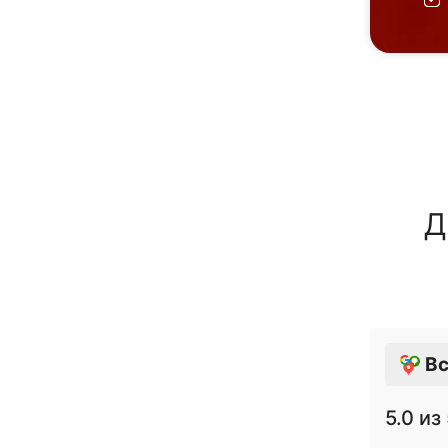
Д
Вс
5.0
из 