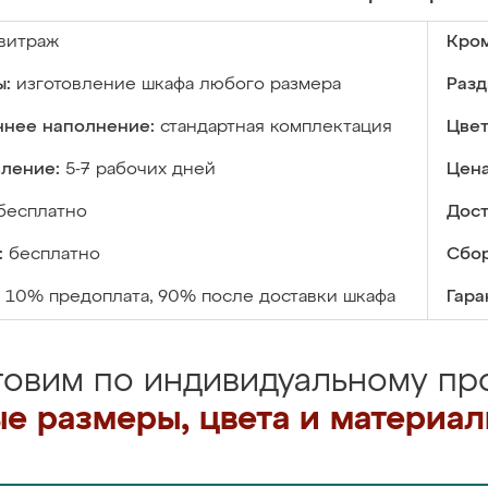
витраж
Кром
ы:
изготовление шкафа любого размера
Разд
ннее наполнение:
стандартная комплектация
Цвет
вление:
5-7 рабочих дней
Цена
бесплатно
Дост
:
бесплатно
Сбор
10% предоплата, 90% после доставки шкафа
Гара
товим по индивидуальному про
е размеры, цвета и материа