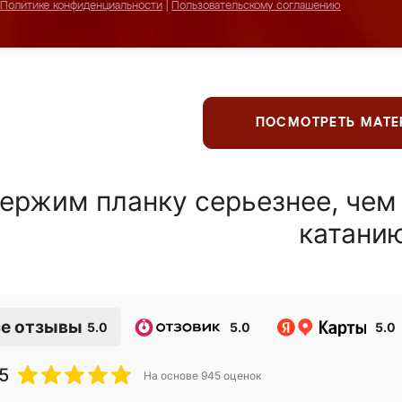
Политике конфиденциальности
|
Пользовательскому соглашению
ПОСМОТРЕТЬ МАТ
ержим планку серьезнее, чем
катани
е отзывы
5.0
5.0
5.0
5
На основе
945
оценок