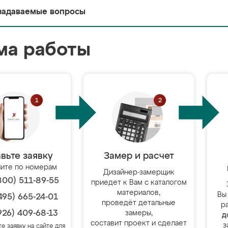
задаваемые вопросы
ма работы
вьте заявку
Замер и расчет
ите по номерам
Дизайнер-замерщик
800) 511-89-55
приедет к Вам с каталогом
материалов,
Вы
495) 665-24-01
проведёт детальные
р
926) 409-68-13
замеры,
д
составит проект и сделает
з
те заявку на сайте для