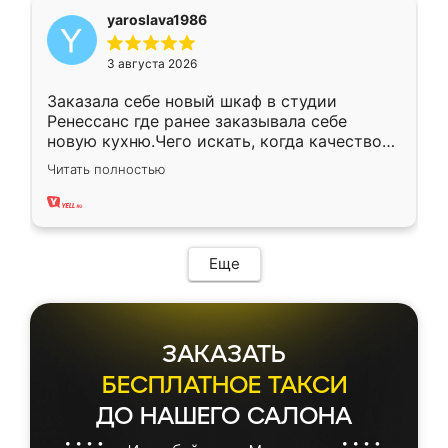
yaroslava1986
3 августа 2026
Заказала себе новый шкаф в студии
Ренессанс где ранее заказывала себе
новую кухню.Чего искать, когда качеством
вполне довольна. Служит кухня уже почти
Читать полностью
два года, нареканий нет.
Еще
ЗАКАЗАТЬ
БЕСПЛАТНОЕ ТАКСИ
ДО НАШЕГО САЛОНА