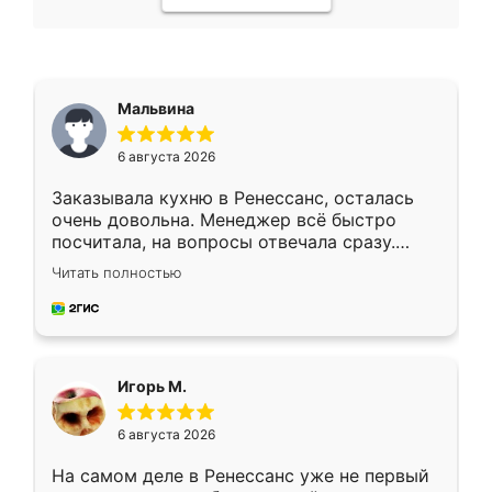
Мальвина
6 августа 2026
Заказывала кухню в Ренессанс, осталась
очень довольна. Менеджер всё быстро
посчитала, на вопросы отвечала сразу.
Замерщик приехал в субботу, подошёл к
Читать полностью
делу со всей ответственностью. Собрали
за день, ребята работали аккуратно, даже
пыли почти не было. Качество отличное,
ящики ходят плавно, ничего не скрипит.
Всё подошло как влитое.
Игорь М.
6 августа 2026
На самом деле в Ренессанс уже не первый