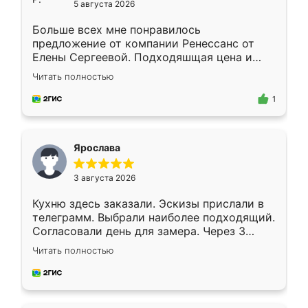
5 августа 2026
Больше всех мне понравилось
предложение от компании Ренессанс от
Елены Сергеевой. Подходяшщая цена и
короткие сроки изготовления. Приехавший
Читать полностью
для замера сотрудник Владислав
предложил по моему эскизу самый
1
подходящий вариант шкафа. Немного его
видоизменил, получилось даже лучше, чем
я хотела.
Ярослава
3 августа 2026
Кухню здесь заказали. Эскизы прислали в
телеграмм. Выбрали наиболее подходящий.
Согласовали день для замера. Через 3
недели кухня была уже готова. Остались
Читать полностью
довольны работой. Спасибо Ренессанс
мебель за качественную работу!