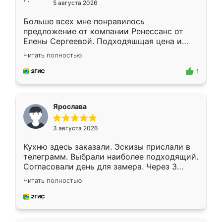
5 августа 2026
Больше всех мне понравилось
предложение от компании Ренессанс от
Елены Сергеевой. Подходяшщая цена и
короткие сроки изготовления. Приехавший
Читать полностью
для замера сотрудник Владислав
предложил по моему эскизу самый
1
подходящий вариант шкафа. Немного его
видоизменил, получилось даже лучше, чем
я хотела.
Ярослава
3 августа 2026
Кухню здесь заказали. Эскизы прислали в
телеграмм. Выбрали наиболее подходящий.
Согласовали день для замера. Через 3
недели кухня была уже готова. Остались
Читать полностью
довольны работой. Спасибо Ренессанс
мебель за качественную работу!