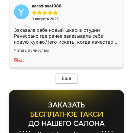
yaroslava1986
3 августа 2026
Заказала себе новый шкаф в студии
Ренессанс где ранее заказывала себе
новую кухню.Чего искать, когда качеством
вполне довольна. Служит кухня уже почти
Читать полностью
два года, нареканий нет.
Еще
ЗАКАЗАТЬ
БЕСПЛАТНОЕ ТАКСИ
ДО НАШЕГО САЛОНА