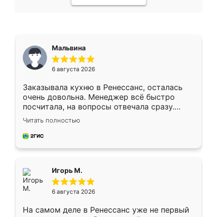
Мальвина
6 августа 2026
Заказывала кухню в Ренессанс, осталась
очень довольна. Менеджер всё быстро
посчитала, на вопросы отвечала сразу.
Замерщик приехал в субботу, подошёл к
Читать полностью
делу со всей ответственностью. Собрали
за день, ребята работали аккуратно, даже
пыли почти не было. Качество отличное,
ящики ходят плавно, ничего не скрипит.
Всё подошло как влитое.
Игорь М.
6 августа 2026
На самом деле в Ренессанс уже не первый