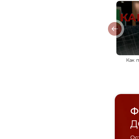
Как 
Ф
Д
Ост