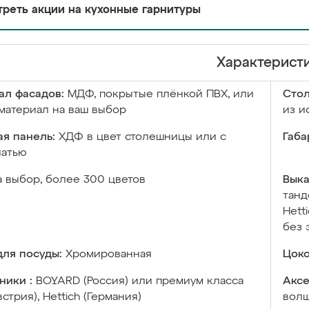
реть акции на кухонные гарнитуры
Характерист
ал фасадов:
МДФ, покрытые плёнкой ПВХ, или
Сто
материал на ваш выбор
из и
я панель:
ХДФ в цвет столешницы или с
Габа
чатью
а выбор, более 300 цветов
Выка
танд
Hett
без 
ля посуды:
Хромированная
Цоко
ники :
BOYARD (Россия) или премиум класса
Аксе
встрия), Hettich (Германия)
волш