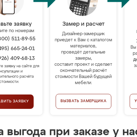
вьте заявку
Замер и расчет
ите по номерам
Дизайнер-замерщик
800) 511-89-55
приедет к Вам с каталогом
материалов,
Вы
495) 665-24-01
проведёт детальные
р
926) 409-68-13
замеры,
д
составит проект и сделает
з
те заявку на сайте для
окончательный расчёт
нсультации и
стоимости Вашей будущей
ительного расчёта
стоимости.
мебели.
ВЫЗВАТЬ ЗАМЕРЩИКА
АВИТЬ ЗАЯВКУ
 выгода при заказе у на