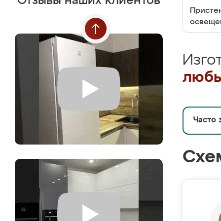
Отзывы наших клиентов
Пристен
освеще
Изго
любы
Часто 
Схе