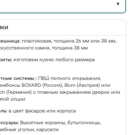
▼
ики
лешница:
пластиковая, толщина 26 мм или 38 мм;
скусственного камня, толщина 38 мм
риты:
изготовим кухню любого размера
тные системы :
ПВШ полного открывания,
ембоксы BOYARD (Россия), Blum (Австрия) или
ich (Германия) с плавным закрыванием дверок или
этой опции
ль:
в цвет фасадов или корпуса
ссуары:
Выкатные корзины, бутылочницы,
ебные уголки, карусели