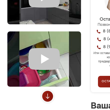
Оста
Позвон
8 (
8 (
8 (
Или оставь
ко
предвар
ОСТ
Ваша