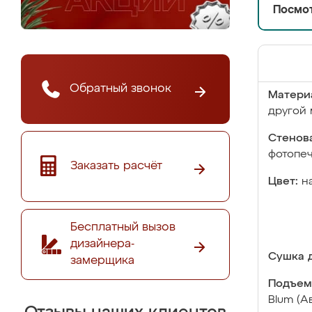
Посмот
Обратный звонок
Матери
другой 
Стенова
фотопе
Заказать расчёт
Цвет:
н
Бесплатный вызов
дизайнера-
Сушка д
замерщика
Подъем
Blum (А