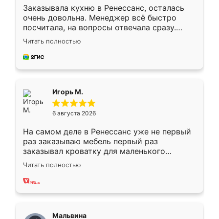
Заказывала кухню в Ренессанс, осталась
очень довольна. Менеджер всё быстро
посчитала, на вопросы отвечала сразу.
Замерщик приехал в субботу, подошёл к
Читать полностью
делу со всей ответственностью. Собрали
за день, ребята работали аккуратно, даже
пыли почти не было. Качество отличное,
ящики ходят плавно, ничего не скрипит.
Всё подошло как влитое.
Игорь М.
6 августа 2026
На самом деле в Ренессанс уже не первый
раз заказываю мебель первый раз
заказывал кроватку для маленького
ребёнка при его рождении ,во второй раз
Читать полностью
заказал шкаф-купе. По качеству очень
хорошее сборка достаточно быстрая,
также адекватные цены. До этого
сравнивал с разными конкурентами в этом
сегменте ,выбор у конкурентов куда
Мальвина