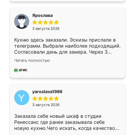
видоизменил, получилось даже лучше, чем
я хотела.
Ярослава
3 августа 2026
Кухню здесь заказали. Эскизы прислали в
телеграмм. Выбрали наиболее подходящий.
Согласовали день для замера. Через 3
недели кухня была уже готова. Остались
Читать полностью
довольны работой. Спасибо Ренессанс
мебель за качественную работу!
yaroslava1986
3 августа 2026
Заказала себе новый шкаф в студии
Ренессанс где ранее заказывала себе
новую кухню.Чего искать, когда качеством
вполне довольна. Служит кухня уже почти