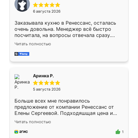
меньше, здесь же он более разнообразный.
Мне нравится ,если что-то потребуется из
6 августа 2026
мебели буду заказывать только здесь.
Заказывала кухню в Ренессанс, осталась
очень довольна. Менеджер всё быстро
посчитала, на вопросы отвечала сразу.
Замерщик приехал в субботу, подошёл к
Читать полностью
делу со всей ответственностью. Собрали
за день, ребята работали аккуратно, даже
пыли почти не было. Качество отличное,
ящики ходят плавно, ничего не скрипит.
Всё подошло как влитое.
Аринка Р.
5 августа 2026
Больше всех мне понравилось
предложение от компании Ренессанс от
Елены Сергеевой. Подходяшщая цена и
короткие сроки изготовления. Приехавший
Читать полностью
для замера сотрудник Владислав
предложил по моему эскизу самый
1
подходящий вариант шкафа. Немного его