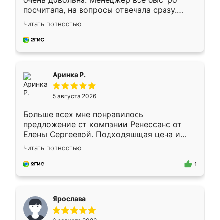
очень довольна. Менеджер всё быстро
посчитала, на вопросы отвечала сразу.
Замерщик приехал в субботу, подошёл к
Читать полностью
делу со всей ответственностью. Собрали
за день, ребята работали аккуратно, даже
пыли почти не было. Качество отличное,
ящики ходят плавно, ничего не скрипит.
Всё подошло как влитое.
Аринка Р.
5 августа 2026
Больше всех мне понравилось
предложение от компании Ренессанс от
Елены Сергеевой. Подходяшщая цена и
короткие сроки изготовления. Приехавший
Читать полностью
для замера сотрудник Владислав
предложил по моему эскизу самый
1
подходящий вариант шкафа. Немного его
видоизменил, получилось даже лучше, чем
я хотела.
Ярослава