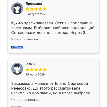
Ярослава
3 августа 2026
Кухню здесь заказали. Эскизы прислали в
телеграмм. Выбрали наиболее подходящий.
Согласовали день для замера. Через 3
недели кухня была уже готова. Остались
Читать полностью
довольны работой. Спасибо Ренессанс
мебель за качественную работу!
Rita S.
29 июля 2026
Заказывала мебель от Елены Сергеевой
Ренессанс. До этого рассматривала
несколько компаний, но в итоге выбрала
эту. Сначала обговорили условия, потом
Читать полностью
приехал замерщик, всё спокойно объяснил