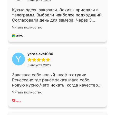
3 августа 2026
Кухню здесь заказали. Эскизы прислали в
телеграмм. Выбрали наиболее подходящий.
Согласовали день для замера. Через 3
недели кухня была уже готова. Остались
Читать полностью
довольны работой. Спасибо Ренессанс
мебель за качественную работу!
yaroslava1986
3 августа 2026
Заказала себе новый шкаф в студии
Ренессанс где ранее заказывала себе
новую кухню.Чего искать, когда качеством
вполне довольна. Служит кухня уже почти
Читать полностью
два года, нареканий нет.