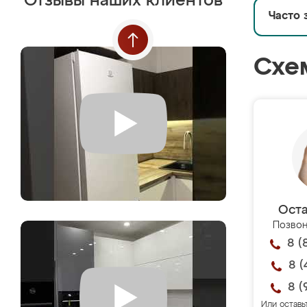
Отзывы наших клиентов
Часто 
Схе
Оста
Позвон
8 (
8 (
8 (
Или оставь