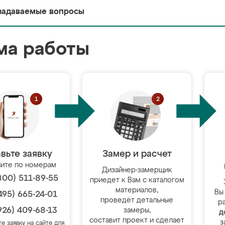
задаваемые вопросы
ма работы
вьте заявку
Замер и расчет
ите по номерам
Дизайнер-замерщик
800) 511-89-55
приедет к Вам с каталогом
материалов,
Вы
495) 665-24-01
проведёт детальные
р
926) 409-68-13
замеры,
д
составит проект и сделает
з
те заявку на сайте для