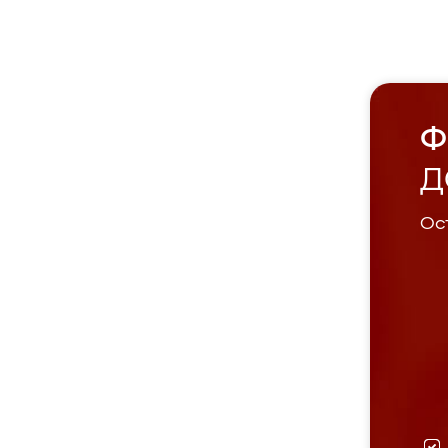
Ф
Д
Ост