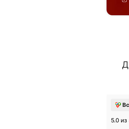
Д
Вс
5.0
из 