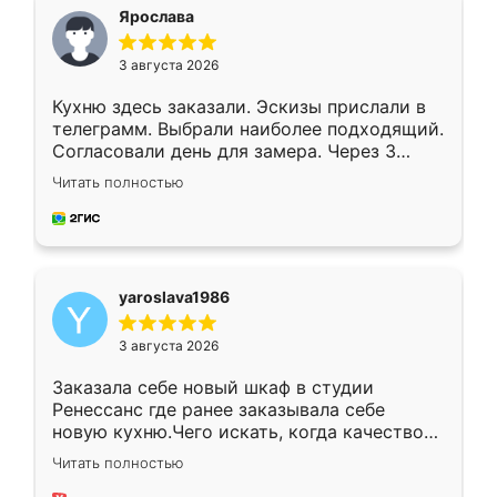
я хотела.
Ярослава
3 августа 2026
Кухню здесь заказали. Эскизы прислали в
телеграмм. Выбрали наиболее подходящий.
Согласовали день для замера. Через 3
недели кухня была уже готова. Остались
Читать полностью
довольны работой. Спасибо Ренессанс
мебель за качественную работу!
yaroslava1986
3 августа 2026
Заказала себе новый шкаф в студии
Ренессанс где ранее заказывала себе
новую кухню.Чего искать, когда качеством
вполне довольна. Служит кухня уже почти
Читать полностью
два года, нареканий нет.