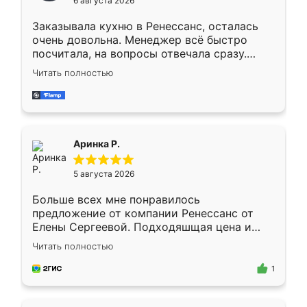
6 августа 2026
мебели буду заказывать только здесь.
Заказывала кухню в Ренессанс, осталась
очень довольна. Менеджер всё быстро
посчитала, на вопросы отвечала сразу.
Замерщик приехал в субботу, подошёл к
Читать полностью
делу со всей ответственностью. Собрали
за день, ребята работали аккуратно, даже
пыли почти не было. Качество отличное,
ящики ходят плавно, ничего не скрипит.
Всё подошло как влитое.
Аринка Р.
5 августа 2026
Больше всех мне понравилось
предложение от компании Ренессанс от
Елены Сергеевой. Подходяшщая цена и
короткие сроки изготовления. Приехавший
Читать полностью
для замера сотрудник Владислав
предложил по моему эскизу самый
1
подходящий вариант шкафа. Немного его
видоизменил, получилось даже лучше, чем