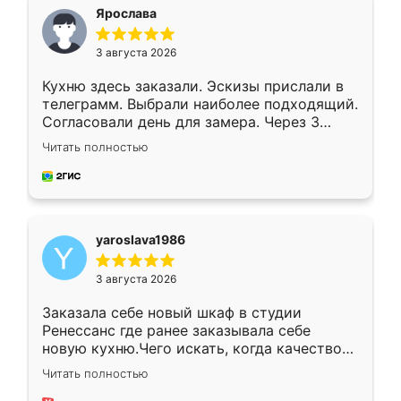
я хотела.
Ярослава
3 августа 2026
Кухню здесь заказали. Эскизы прислали в
телеграмм. Выбрали наиболее подходящий.
Согласовали день для замера. Через 3
недели кухня была уже готова. Остались
Читать полностью
довольны работой. Спасибо Ренессанс
мебель за качественную работу!
yaroslava1986
3 августа 2026
Заказала себе новый шкаф в студии
Ренессанс где ранее заказывала себе
новую кухню.Чего искать, когда качеством
вполне довольна. Служит кухня уже почти
Читать полностью
два года, нареканий нет.