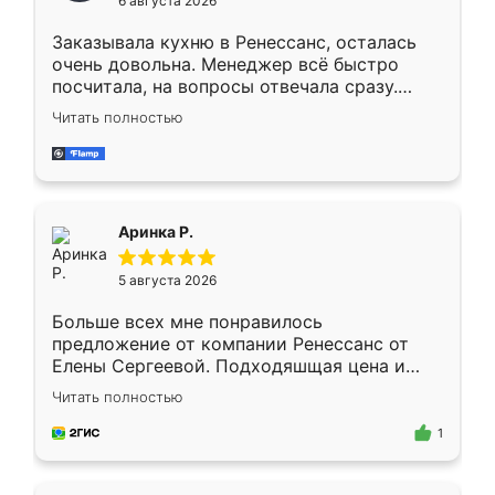
6 августа 2026
мебели буду заказывать только здесь.
Заказывала кухню в Ренессанс, осталась
очень довольна. Менеджер всё быстро
посчитала, на вопросы отвечала сразу.
Замерщик приехал в субботу, подошёл к
Читать полностью
делу со всей ответственностью. Собрали
за день, ребята работали аккуратно, даже
пыли почти не было. Качество отличное,
ящики ходят плавно, ничего не скрипит.
Всё подошло как влитое.
Аринка Р.
5 августа 2026
Больше всех мне понравилось
предложение от компании Ренессанс от
Елены Сергеевой. Подходяшщая цена и
короткие сроки изготовления. Приехавший
Читать полностью
для замера сотрудник Владислав
предложил по моему эскизу самый
1
подходящий вариант шкафа. Немного его
видоизменил, получилось даже лучше, чем