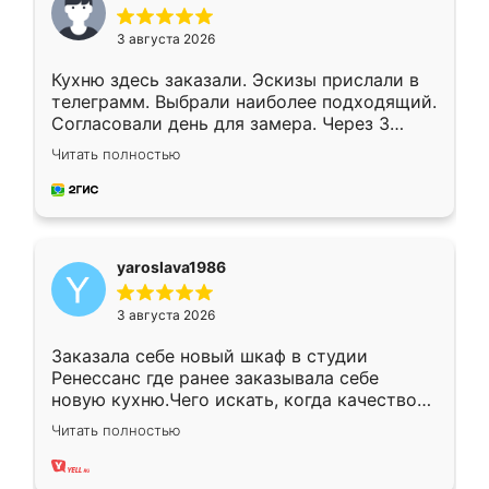
3 августа 2026
Кухню здесь заказали. Эскизы прислали в
телеграмм. Выбрали наиболее подходящий.
Согласовали день для замера. Через 3
недели кухня была уже готова. Остались
Читать полностью
довольны работой. Спасибо Ренессанс
мебель за качественную работу!
yaroslava1986
3 августа 2026
Заказала себе новый шкаф в студии
Ренессанс где ранее заказывала себе
новую кухню.Чего искать, когда качеством
вполне довольна. Служит кухня уже почти
Читать полностью
два года, нареканий нет.