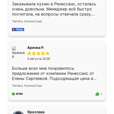
Заказывала кухню в Ренессанс, осталась
очень довольна. Менеджер всё быстро
посчитала, на вопросы отвечала сразу.
Замерщик приехал в субботу, подошёл к
Читать полностью
делу со всей ответственностью. Собрали
за день, ребята работали аккуратно, даже
пыли почти не было. Качество отличное,
ящики ходят плавно, ничего не скрипит.
Всё подошло как влитое.
Аринка Р.
5 августа 2026
Больше всех мне понравилось
предложение от компании Ренессанс от
Елены Сергеевой. Подходяшщая цена и
короткие сроки изготовления. Приехавший
Читать полностью
для замера сотрудник Владислав
предложил по моему эскизу самый
1
подходящий вариант шкафа. Немного его
видоизменил, получилось даже лучше, чем
я хотела.
Ярослава