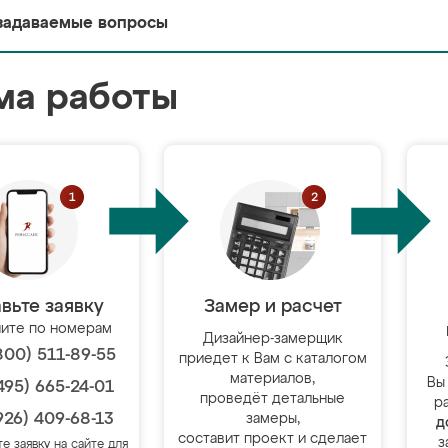
задаваемые вопросы
ма работы
вьте заявку
Замер и расчет
ите по номерам
Дизайнер-замерщик
800) 511-89-55
приедет к Вам с каталогом
материалов,
Вы
495) 665-24-01
проведёт детальные
р
926) 409-68-13
замеры,
д
составит проект и сделает
з
те заявку на сайте для