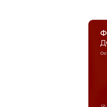
Ф
Д
Ост