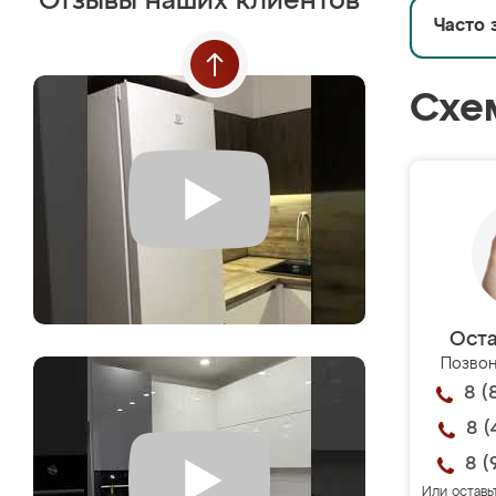
Отзывы наших клиентов
Часто 
Схе
Оста
Позвон
8 (
8 (
8 (
Или оставь