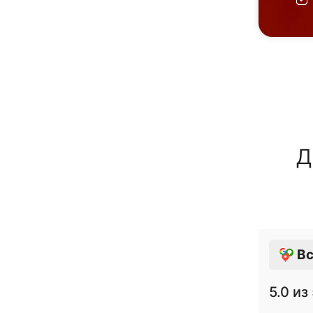
Д
Вс
5.0
из 