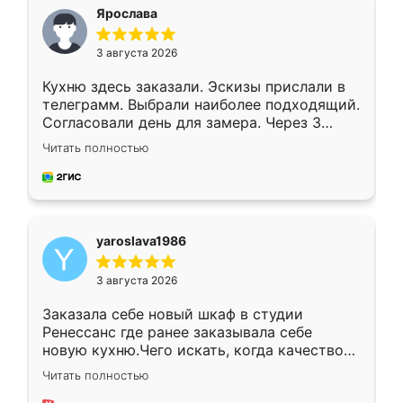
я хотела.
Ярослава
3 августа 2026
Кухню здесь заказали. Эскизы прислали в
телеграмм. Выбрали наиболее подходящий.
Согласовали день для замера. Через 3
недели кухня была уже готова. Остались
Читать полностью
довольны работой. Спасибо Ренессанс
мебель за качественную работу!
yaroslava1986
3 августа 2026
Заказала себе новый шкаф в студии
Ренессанс где ранее заказывала себе
новую кухню.Чего искать, когда качеством
вполне довольна. Служит кухня уже почти
Читать полностью
два года, нареканий нет.