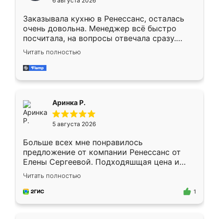
6 августа 2026
мебели буду заказывать только здесь.
Заказывала кухню в Ренессанс, осталась
очень довольна. Менеджер всё быстро
посчитала, на вопросы отвечала сразу.
Замерщик приехал в субботу, подошёл к
Читать полностью
делу со всей ответственностью. Собрали
за день, ребята работали аккуратно, даже
пыли почти не было. Качество отличное,
ящики ходят плавно, ничего не скрипит.
Всё подошло как влитое.
Аринка Р.
5 августа 2026
Больше всех мне понравилось
предложение от компании Ренессанс от
Елены Сергеевой. Подходяшщая цена и
короткие сроки изготовления. Приехавший
Читать полностью
для замера сотрудник Владислав
предложил по моему эскизу самый
1
подходящий вариант шкафа. Немного его
видоизменил, получилось даже лучше, чем