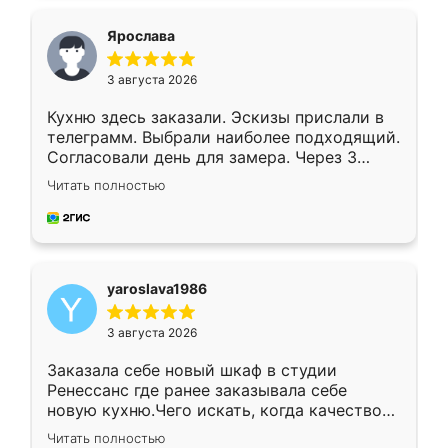
видоизменил, получилось даже лучше, чем
я хотела.
Ярослава
3 августа 2026
Кухню здесь заказали. Эскизы прислали в
телеграмм. Выбрали наиболее подходящий.
Согласовали день для замера. Через 3
недели кухня была уже готова. Остались
Читать полностью
довольны работой. Спасибо Ренессанс
мебель за качественную работу!
yaroslava1986
3 августа 2026
Заказала себе новый шкаф в студии
Ренессанс где ранее заказывала себе
новую кухню.Чего искать, когда качеством
вполне довольна. Служит кухня уже почти
Читать полностью