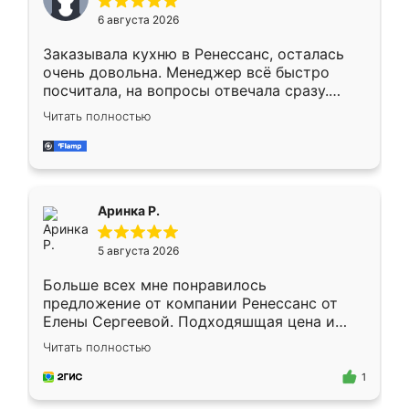
Мне нравится ,если что-то потребуется из
6 августа 2026
мебели буду заказывать только здесь.
Заказывала кухню в Ренессанс, осталась
очень довольна. Менеджер всё быстро
посчитала, на вопросы отвечала сразу.
Замерщик приехал в субботу, подошёл к
Читать полностью
делу со всей ответственностью. Собрали
за день, ребята работали аккуратно, даже
пыли почти не было. Качество отличное,
ящики ходят плавно, ничего не скрипит.
Всё подошло как влитое.
Аринка Р.
5 августа 2026
Больше всех мне понравилось
предложение от компании Ренессанс от
Елены Сергеевой. Подходяшщая цена и
короткие сроки изготовления. Приехавший
Читать полностью
для замера сотрудник Владислав
предложил по моему эскизу самый
1
подходящий вариант шкафа. Немного его