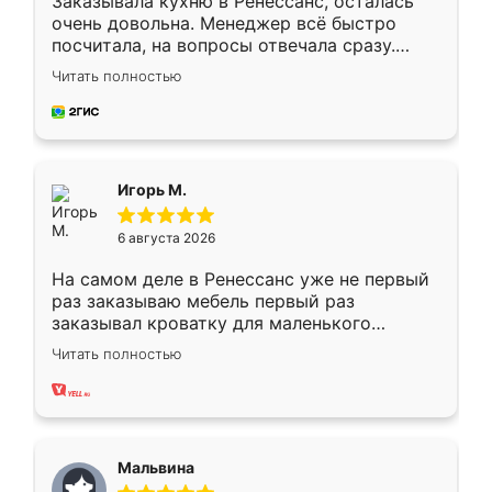
Заказывала кухню в Ренессанс, осталась
очень довольна. Менеджер всё быстро
посчитала, на вопросы отвечала сразу.
Замерщик приехал в субботу, подошёл к
Читать полностью
делу со всей ответственностью. Собрали
за день, ребята работали аккуратно, даже
пыли почти не было. Качество отличное,
ящики ходят плавно, ничего не скрипит.
Всё подошло как влитое.
Игорь М.
6 августа 2026
На самом деле в Ренессанс уже не первый
раз заказываю мебель первый раз
заказывал кроватку для маленького
ребёнка при его рождении ,во второй раз
Читать полностью
заказал шкаф-купе. По качеству очень
хорошее сборка достаточно быстрая,
также адекватные цены. До этого
сравнивал с разными конкурентами в этом
сегменте ,выбор у конкурентов куда
Мальвина
меньше, здесь же он более разнообразный.