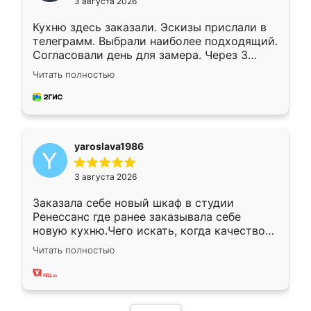
3 августа 2026
Кухню здесь заказали. Эскизы прислали в
телеграмм. Выбрали наиболее подходящий.
Согласовали день для замера. Через 3
недели кухня была уже готова. Остались
Читать полностью
довольны работой. Спасибо Ренессанс
мебель за качественную работу!
yaroslava1986
3 августа 2026
Заказала себе новый шкаф в студии
Ренессанс где ранее заказывала себе
новую кухню.Чего искать, когда качеством
вполне довольна. Служит кухня уже почти
Читать полностью
два года, нареканий нет.