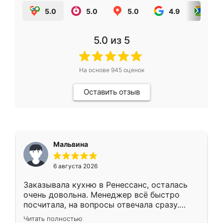
5.0
5.0
5.0
4.9
5.0
5.0
из 5
На основе
945
оценок
Оставить отзыв
Мальвина
6 августа 2026
Заказывала кухню в Ренессанс, осталась
очень довольна. Менеджер всё быстро
посчитала, на вопросы отвечала сразу.
Замерщик приехал в субботу, подошёл к
Читать полностью