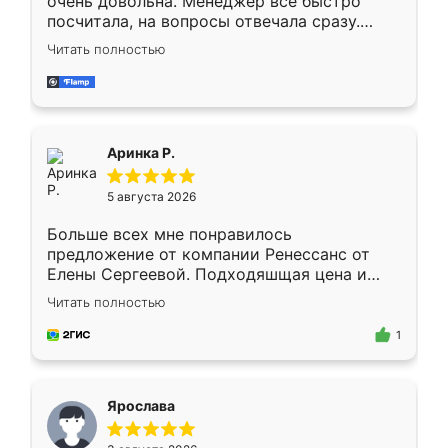
очень довольна. Менеджер всё быстро
посчитала, на вопросы отвечала сразу.
Замерщик приехал в субботу, подошёл к
Читать полностью
делу со всей ответственностью. Собрали
за день, ребята работали аккуратно, даже
пыли почти не было. Качество отличное,
ящики ходят плавно, ничего не скрипит.
Всё подошло как влитое.
Аринка Р.
5 августа 2026
Больше всех мне понравилось
предложение от компании Ренессанс от
Елены Сергеевой. Подходяшщая цена и
короткие сроки изготовления. Приехавший
Читать полностью
для замера сотрудник Владислав
предложил по моему эскизу самый
1
подходящий вариант шкафа. Немного его
видоизменил, получилось даже лучше, чем
я хотела.
Ярослава