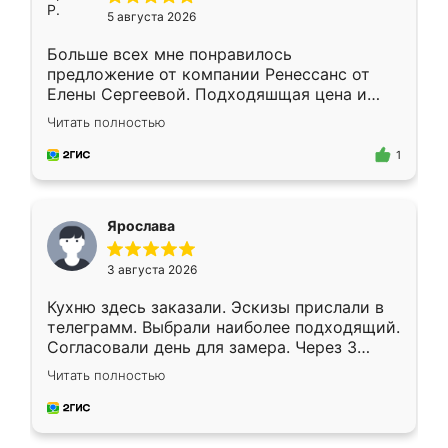
5 августа 2026
Больше всех мне понравилось
предложение от компании Ренессанс от
Елены Сергеевой. Подходяшщая цена и
короткие сроки изготовления. Приехавший
Читать полностью
для замера сотрудник Владислав
предложил по моему эскизу самый
1
подходящий вариант шкафа. Немного его
видоизменил, получилось даже лучше, чем
я хотела.
Ярослава
3 августа 2026
Кухню здесь заказали. Эскизы прислали в
телеграмм. Выбрали наиболее подходящий.
Согласовали день для замера. Через 3
недели кухня была уже готова. Остались
Читать полностью
довольны работой. Спасибо Ренессанс
мебель за качественную работу!