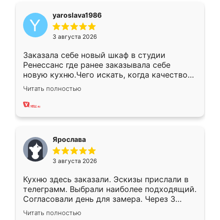
yaroslava1986
3 августа 2026
Заказала себе новый шкаф в студии
Ренессанс где ранее заказывала себе
новую кухню.Чего искать, когда качеством
вполне довольна. Служит кухня уже почти
Читать полностью
два года, нареканий нет.
Ярослава
3 августа 2026
Кухню здесь заказали. Эскизы прислали в
телеграмм. Выбрали наиболее подходящий.
Согласовали день для замера. Через 3
недели кухня была уже готова. Остались
Читать полностью
довольны работой. Спасибо Ренессанс