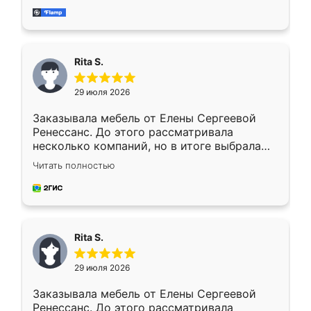
мебель за качественную работу!
Rita S.
29 июля 2026
Заказывала мебель от Елены Сергеевой
Ренессанс. До этого рассматривала
несколько компаний, но в итоге выбрала
эту. Сначала обговорили условия, потом
Читать полностью
приехал замерщик, всё спокойно объяснил
и снял размеры. Изготовили в срок, с
доставкой тоже никаких проблем не
возникло. Сборку выполнили аккуратно,
мебель сразу встала на свое место без
Rita S.
каких-либо доработок. Качеством осталась
довольна, все выглядит так, как и ожидала.
29 июля 2026
Заказывала мебель от Елены Сергеевой
Ренессанс. До этого рассматривала