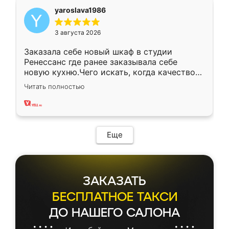
yaroslava1986
3 августа 2026
Заказала себе новый шкаф в студии
Ренессанс где ранее заказывала себе
новую кухню.Чего искать, когда качеством
вполне довольна. Служит кухня уже почти
Читать полностью
два года, нареканий нет.
Еще
ЗАКАЗАТЬ
БЕСПЛАТНОЕ ТАКСИ
ДО НАШЕГО САЛОНА