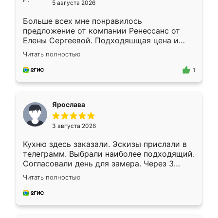
5 августа 2026
Больше всех мне понравилось
предложение от компании Ренессанс от
Елены Сергеевой. Подходяшщая цена и
короткие сроки изготовления. Приехавший
Читать полностью
для замера сотрудник Владислав
предложил по моему эскизу самый
1
подходящий вариант шкафа. Немного его
видоизменил, получилось даже лучше, чем
я хотела.
Ярослава
3 августа 2026
Кухню здесь заказали. Эскизы прислали в
телеграмм. Выбрали наиболее подходящий.
Согласовали день для замера. Через 3
недели кухня была уже готова. Остались
Читать полностью
довольны работой. Спасибо Ренессанс
мебель за качественную работу!