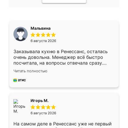
Мальвина
6 августа 2026
Заказывала кухню в Ренессанс, осталась
очень довольна. Менеджер всё быстро
посчитала, на вопросы отвечала сразу.
Замерщик приехал в субботу, подошёл к
Читать полностью
делу со всей ответственностью. Собрали
за день, ребята работали аккуратно, даже
пыли почти не было. Качество отличное,
ящики ходят плавно, ничего не скрипит.
Всё подошло как влитое.
Игорь М.
6 августа 2026
На самом деле в Ренессанс уже не первый