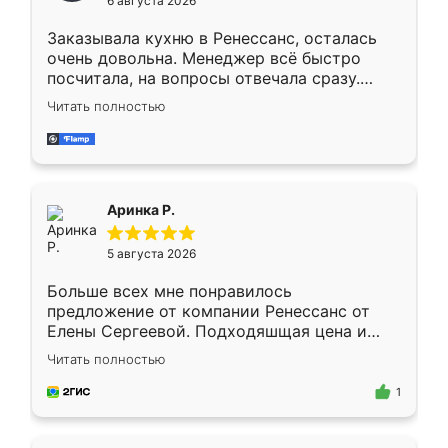
6 августа 2026
мебели буду заказывать только здесь.
Заказывала кухню в Ренессанс, осталась
очень довольна. Менеджер всё быстро
посчитала, на вопросы отвечала сразу.
Замерщик приехал в субботу, подошёл к
Читать полностью
делу со всей ответственностью. Собрали
за день, ребята работали аккуратно, даже
пыли почти не было. Качество отличное,
ящики ходят плавно, ничего не скрипит.
Всё подошло как влитое.
Аринка Р.
5 августа 2026
Больше всех мне понравилось
предложение от компании Ренессанс от
Елены Сергеевой. Подходяшщая цена и
короткие сроки изготовления. Приехавший
Читать полностью
для замера сотрудник Владислав
предложил по моему эскизу самый
1
подходящий вариант шкафа. Немного его
видоизменил, получилось даже лучше, чем