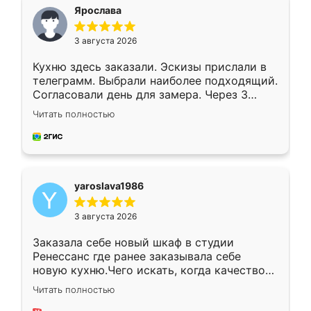
я хотела.
Ярослава
3 августа 2026
Кухню здесь заказали. Эскизы прислали в
телеграмм. Выбрали наиболее подходящий.
Согласовали день для замера. Через 3
недели кухня была уже готова. Остались
Читать полностью
довольны работой. Спасибо Ренессанс
мебель за качественную работу!
yaroslava1986
3 августа 2026
Заказала себе новый шкаф в студии
Ренессанс где ранее заказывала себе
новую кухню.Чего искать, когда качеством
вполне довольна. Служит кухня уже почти
Читать полностью
два года, нареканий нет.