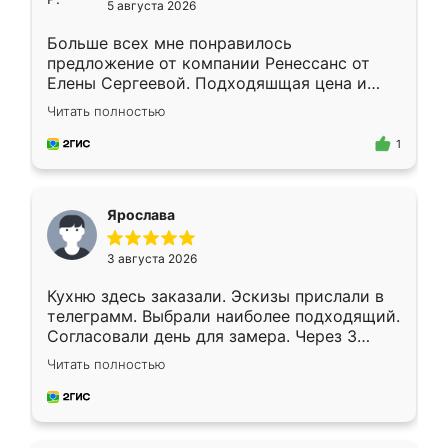
5 августа 2026
Больше всех мне понравилось
предложение от компании Ренессанс от
Елены Сергеевой. Подходяшщая цена и
короткие сроки изготовления. Приехавший
Читать полностью
для замера сотрудник Владислав
предложил по моему эскизу самый
1
подходящий вариант шкафа. Немного его
видоизменил, получилось даже лучше, чем
я хотела.
Ярослава
3 августа 2026
Кухню здесь заказали. Эскизы прислали в
телеграмм. Выбрали наиболее подходящий.
Согласовали день для замера. Через 3
недели кухня была уже готова. Остались
Читать полностью
довольны работой. Спасибо Ренессанс
мебель за качественную работу!