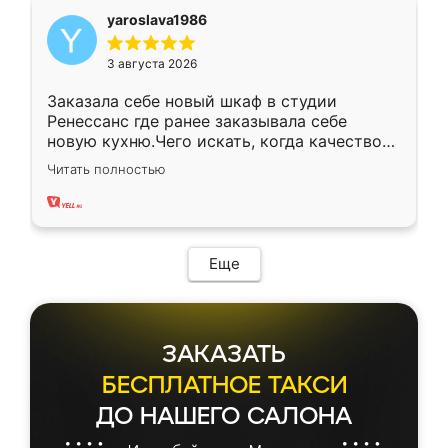
yaroslava1986
3 августа 2026
Заказала себе новый шкаф в студии
Ренессанс где ранее заказывала себе
новую кухню.Чего искать, когда качеством
вполне довольна. Служит кухня уже почти
Читать полностью
два года, нареканий нет.
Еще
ЗАКАЗАТЬ
БЕСПЛАТНОЕ ТАКСИ
ДО НАШЕГО САЛОНА