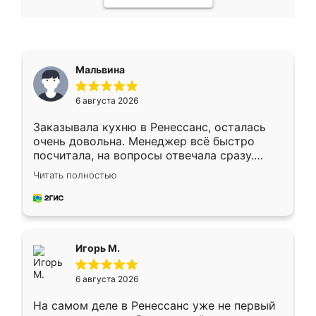
Мальвина
6 августа 2026
Заказывала кухню в Ренессанс, осталась
очень довольна. Менеджер всё быстро
посчитала, на вопросы отвечала сразу.
Замерщик приехал в субботу, подошёл к
Читать полностью
делу со всей ответственностью. Собрали
за день, ребята работали аккуратно, даже
пыли почти не было. Качество отличное,
ящики ходят плавно, ничего не скрипит.
Всё подошло как влитое.
Игорь М.
6 августа 2026
На самом деле в Ренессанс уже не первый