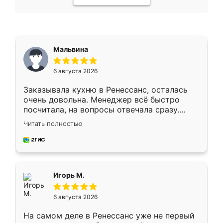
Мальвина
6 августа 2026
Заказывала кухню в Ренессанс, осталась
очень довольна. Менеджер всё быстро
посчитала, на вопросы отвечала сразу.
Замерщик приехал в субботу, подошёл к
Читать полностью
делу со всей ответственностью. Собрали
за день, ребята работали аккуратно, даже
пыли почти не было. Качество отличное,
ящики ходят плавно, ничего не скрипит.
Всё подошло как влитое.
Игорь М.
6 августа 2026
На самом деле в Ренессанс уже не первый