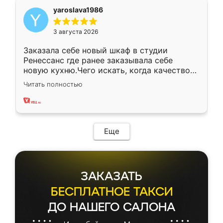
yaroslava1986
3 августа 2026
Заказала себе новый шкаф в студии
Ренессанс где ранее заказывала себе
новую кухню.Чего искать, когда качеством
вполне довольна. Служит кухня уже почти
Читать полностью
два года, нареканий нет.
Еще
ЗАКАЗАТЬ
БЕСПЛАТНОЕ ТАКСИ
ДО НАШЕГО САЛОНА