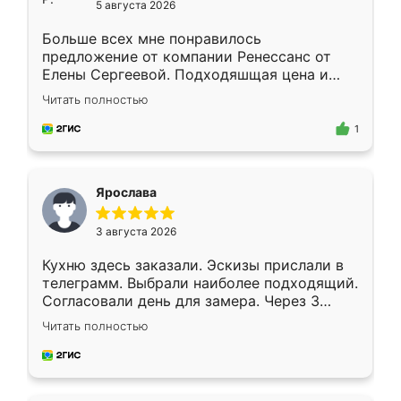
5 августа 2026
Больше всех мне понравилось
предложение от компании Ренессанс от
Елены Сергеевой. Подходяшщая цена и
короткие сроки изготовления. Приехавший
Читать полностью
для замера сотрудник Владислав
предложил по моему эскизу самый
1
подходящий вариант шкафа. Немного его
видоизменил, получилось даже лучше, чем
я хотела.
Ярослава
3 августа 2026
Кухню здесь заказали. Эскизы прислали в
телеграмм. Выбрали наиболее подходящий.
Согласовали день для замера. Через 3
недели кухня была уже готова. Остались
Читать полностью
довольны работой. Спасибо Ренессанс
мебель за качественную работу!