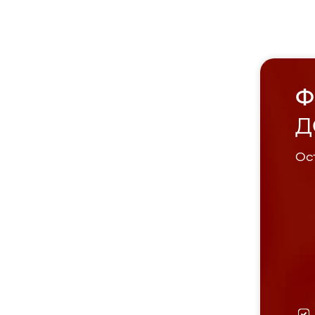
Ф
Д
Ост