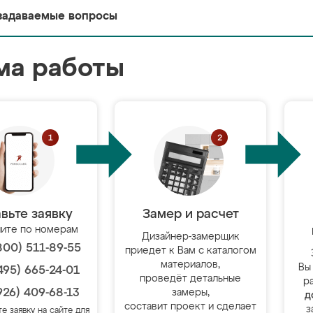
задаваемые вопросы
ма работы
вьте заявку
Замер и расчет
ите по номерам
Дизайнер-замерщик
800) 511-89-55
приедет к Вам с каталогом
материалов,
Вы
495) 665-24-01
проведёт детальные
р
926) 409-68-13
замеры,
д
составит проект и сделает
з
те заявку на сайте для