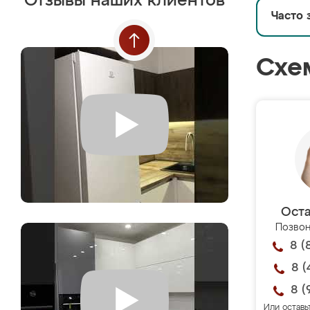
Отзывы наших клиентов
Часто 
Схе
Оста
Позвон
8 (
8 (
8 (
Или оставь