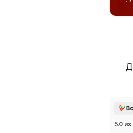
Д
Вс
5.0
из 