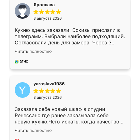
я хотела.
Ярослава
3 августа 2026
Кухню здесь заказали. Эскизы прислали в
телеграмм. Выбрали наиболее подходящий.
Согласовали день для замера. Через 3
недели кухня была уже готова. Остались
Читать полностью
довольны работой. Спасибо Ренессанс
мебель за качественную работу!
yaroslava1986
3 августа 2026
Заказала себе новый шкаф в студии
Ренессанс где ранее заказывала себе
новую кухню.Чего искать, когда качеством
вполне довольна. Служит кухня уже почти
Читать полностью
два года, нареканий нет.