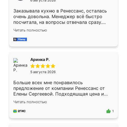
6 августа 2026
мебели буду заказывать только здесь.
Заказывала кухню в Ренессанс, осталась
очень довольна. Менеджер всё быстро
посчитала, на вопросы отвечала сразу.
Замерщик приехал в субботу, подошёл к
Читать полностью
делу со всей ответственностью. Собрали
за день, ребята работали аккуратно, даже
пыли почти не было. Качество отличное,
ящики ходят плавно, ничего не скрипит.
Всё подошло как влитое.
Аринка Р.
5 августа 2026
Больше всех мне понравилось
предложение от компании Ренессанс от
Елены Сергеевой. Подходяшщая цена и
короткие сроки изготовления. Приехавший
Читать полностью
для замера сотрудник Владислав
предложил по моему эскизу самый
1
подходящий вариант шкафа. Немного его
видоизменил, получилось даже лучше, чем